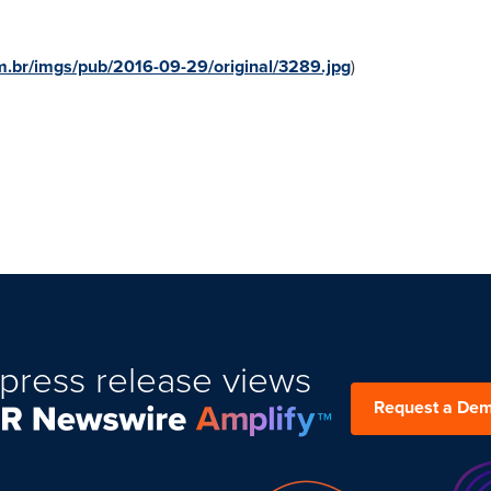
.br/imgs/pub/2016-09-29/original/3289.jpg
)
press release views
Request a De