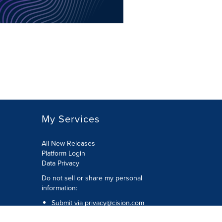
My Services
All New Releases
Platform Login
Data Privacy
Do not sell or share my personal
information
:
Submit via
privacy@cision.com
Call Privacy toll-free:
877-297-8921