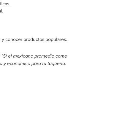
icas.
l.
n y conocer productos populares.
:
"Si el mexicano promedio come
a y económica para tu taquería,