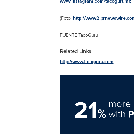
www.instagram.com/tacogurumx
(Foto
http://www2.prnewswire.com
FUENTE
TacoGuru
Related Links
http://www.tacoguru.com
21
more 
%
with