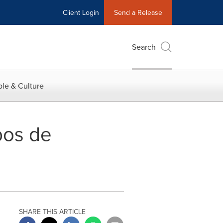
Client Login
Send a Release
Search
le & Culture
pos de
SHARE THIS ARTICLE