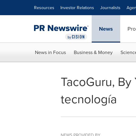
Accessibility Statement
Skip Navigation
Resources
Investor Relations
Journalists
Agen
News
Pro
News in Focus
Business & Money
Scienc
TacoGuru, By 
tecnología
NEWS PROVIDED BY