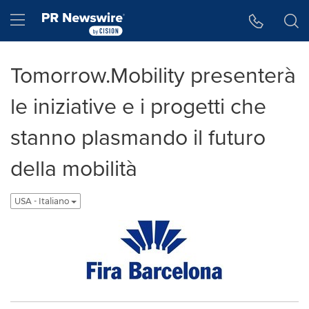
Accessibility Statement
Skip Navigation
Hamburger menu
Tomorrow.Mobility presenterà
le iniziative e i progetti che
stanno plasmando il futuro
della mobilità
USA - Italiano