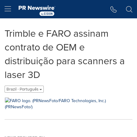
Accessibility Statement
Skip Navigation
Hamburger menu
Trimble e FARO assinam
contrato de OEM e
distribuição para scanners a
laser 3D
Brazil - Português