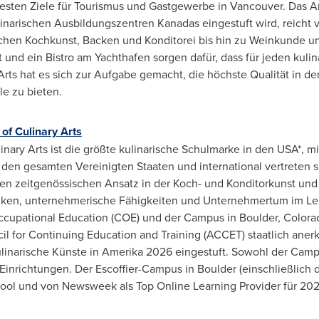
testen Ziele für Tourismus und Gastgewerbe in Vancouver. Das An
linarischen Ausbildungszentren Kanadas eingestuft wird, reicht 
hen Kochkunst, Backen und Konditorei bis hin zu Weinkunde un
rt und ein Bistro am Yachthafen sorgen dafür, dass für jeden ku
ry Arts hat es sich zur Aufgabe gemacht, die höchste Qualität in d
le zu bieten.
of Culinary Arts
inary Arts ist die größte kulinarische Schulmarke in den USA*, m
den gesamten Vereinigten Staaten und international vertreten s
nen zeitgenössischen Ansatz in der Koch- und Konditorkunst un
ktiken, unternehmerische Fähigkeiten und Unternehmertum im Le
Occupational Education (COE) und der Campus in Boulder, Colorado
 for Continuing Education and Training (ACCET) staatlich anerk
ulinarische Künste in Amerika 2026 eingestuft. Sowohl der Campu
™-Einrichtungen. Der Escoffier-Campus in Boulder (einschließlic
hool und von Newsweek als Top Online Learning Provider für 20