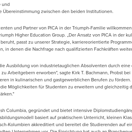
e und
e Übereinstimmung zwischen den beiden Institutionen.
zenten und Partner von PICA in der Triumph-Familie willkommen 
iumph Higher Education Group. „Der Ansatz von PICA in der kul
 beruht, passt zu unserer Strategie, karriereorientierte Progra
, in denen die Nachfrage nach qualifizierten Fachkräften weiter
die Ausbildung von industrietauglichen Absolventen durch eine d
 Arbeitgebern erworben", sagte Kirk T. Bachmann, Probst bei Esc
eren in kulinarischen und gastgewerblichen Berufen zu fördern
die Möglichkeiten für Studenten zu erweitern und gleichzeitig d
ärken."
tish Columbia, gegründet und bietet intensive Diplomstudiengän
sbildungsmodell basiert auf praktischem Unterricht, kleinen Kla
itisch-Kolumbien akkreditiert und bereitet die Studierenden auf ei
dten Unternehmen vor. Die Einrichtung hat auch an Branchenv