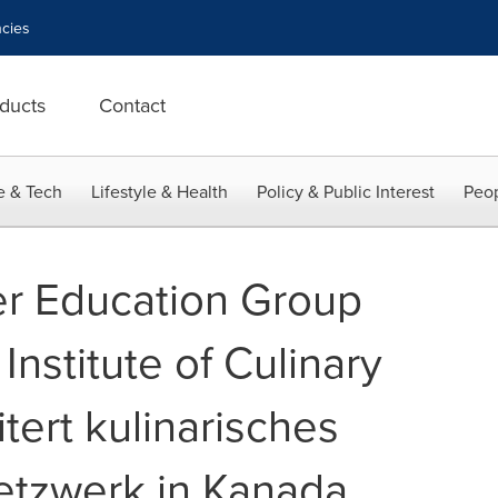
cies
ducts
Contact
e & Tech
Lifestyle & Health
Policy & Public Interest
Peop
er Education Group
 Institute of Culinary
tert kulinarisches
etzwerk in Kanada