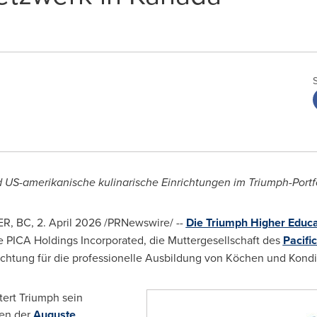
 US-amerikanische kulinarische Einrichtungen im Triumph-Portf
ER, BC
,
2. April 2026
/PRNewswire/ --
Die Triumph Higher Educ
ie PICA Holdings Incorporated, die Muttergesellschaft des
Pacific
ichtung für die professionelle Ausbildung von Köchen und Kond
ert Triumph sein
ben der
Auguste