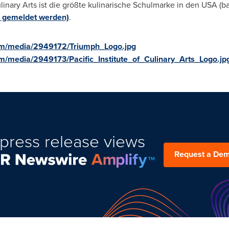
linary Arts ist die größte kulinarische Schulmarke in den USA (
 gemeldet werden)
.
om/media/2949172/Triumph_Logo.jpg
m/media/2949173/Pacific_Institute_of_Culinary_Arts_Logo.jp
press release views
Request a De