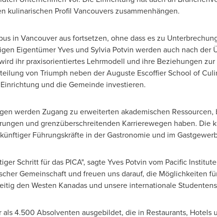
en kulinarischen Profil Vancouvers zusammenhängen.
us in Vancouver aus fortsetzen, ohne dass es zu Unterbrechung
igen Eigentümer Yves und Sylvia Potvin werden auch nach der 
ird ihr praxisorientiertes Lehrmodell und ihre Beziehungen zur 
teilung von Triumph neben der Auguste Escoffier School of Culin
 Einrichtung und die Gemeinde investieren.
ngen werden Zugang zu erweiterten akademischen Ressourcen, b
fahrungen und grenzüberschreitenden Karrierewegen haben. Die
künftiger Führungskräfte in der Gastronomie und im Gastgewerb
tiger Schritt für das PICA", sagte Yves Potvin vom Pacific Institute 
ischer Gemeinschaft und freuen uns darauf, die Möglichkeiten f
eitig den Westen Kanadas und unsere internationale Studentens
 als 4.500 Absolventen ausgebildet, die in Restaurants, Hotel