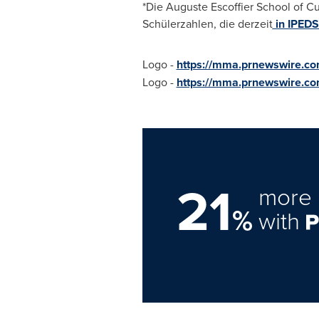
*Die Auguste Escoffier School of Cu
Schülerzahlen, die derzeit
in IPEDS
Logo -
https://mma.prnewswire.c
Logo -
https://mma.prnewswire.co
21
more 
%
with