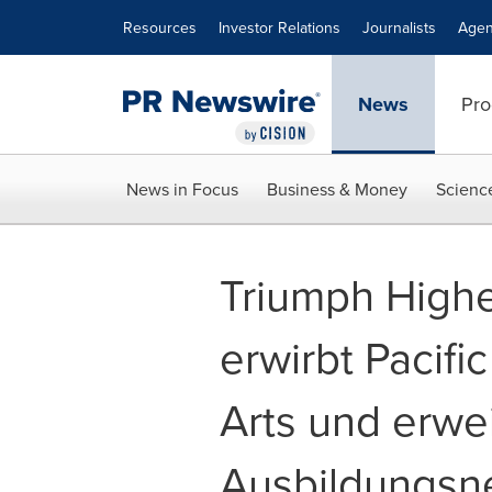
Accessibility Statement
Skip Navigation
Resources
Investor Relations
Journalists
Agen
News
Pro
News in Focus
Business & Money
Scienc
Triumph High
erwirbt Pacific
Arts und erwei
Ausbildungsn