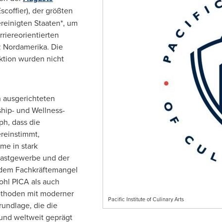
scoffier), der größten
reinigten Staaten*, um
rriereorientierten
z Nordamerika. Die
aktion wurden nicht
 ausgerichteten
hip- und Wellness-
ph, dass die
ereinstimmt,
me in stark
astgewerbe und der
 dem Fachkräftemangel
hl PICA als auch
Methoden mit moderner
Pacific Institute of Culinary Arts
rundlage, die die
und weltweit geprägt