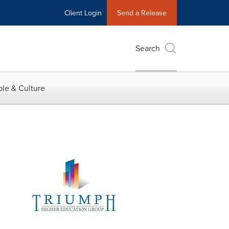
Client Login
Send a Release
Search
le & Culture