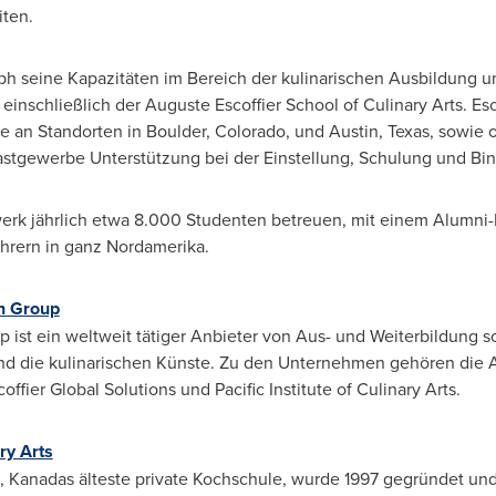
iten.
h seine Kapazitäten im Bereich der kulinarischen Ausbildung u
inschließlich der Auguste Escoffier School of Culinary Arts. Esco
an Standorten in Boulder, Colorado, und Austin, Texas, sowie o
astgewerbe Unterstützung bei der Einstellung, Schulung und Bin
rk jährlich etwa 8.000 Studenten betreuen, mit einem Alumni
hrern in ganz Nordamerika.
n Group
 ist ein weltweit tätiger Anbieter von Aus- und Weiterbildung s
nd die kulinarischen Künste. Zu den Unternehmen gehören die Au
ffier Global Solutions und Pacific Institute of Culinary Arts.
ry Arts
rts, Kanadas älteste private Kochschule, wurde 1997 gegründet u