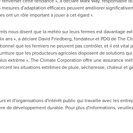
 renverser cette tendance », a déclaré
Mark Way
, responsable du
mesures d'adaptation efficaces peuvent améliorer significativeme
es ont un rôle important à jouer à cet égard ».
ents nous disent que la météo sur leurs fermes est davantage ext
 dix ans », a déclaré
David Friedberg
, fondateur et PDG de The Cl
ionnel que les fermiers ne peuvent pas contrôler, et il est vital p
riture que les producteurs agricoles disposent de solutions qui
plus extrême ». The Climate Corporation offre une assurance mét
xercent les situations extrêmes de pluie, sécheresse, chaleur et ge
urs et d'organisations d'intérêt public qui travaille avec les ent
ère de développement durable. Pour plus d'informations, veuillez