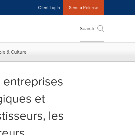
Client Login
Send a Release
Search
le & Culture
 entreprises
giques et
tisseurs, les
teurs