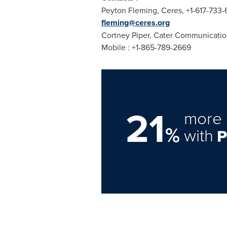
Peyton Fleming
, Ceres, +1-617-733
fleming@ceres.org
Cortney Piper
, Cater Communicatio
Mobile : +1-865-789-2669
21
more 
%
with