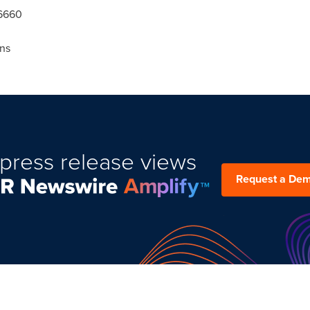
-6660
ns
press release views
Request a De