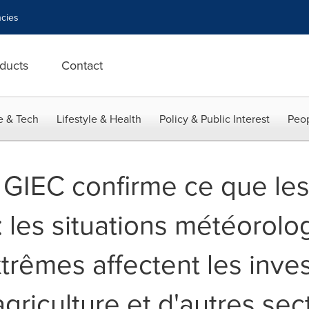
cies
ducts
Contact
e & Tech
Lifestyle & Health
Policy & Public Interest
Peop
 GIEC confirme ce que les
: les situations météorolo
trêmes affectent les inves
agriculture et d'autres sec