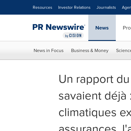
Accessibility Statement
Skip Navigation
Resources
Investor Relations
Journalists
Agen
News
Pro
News in Focus
Business & Money
Scienc
Un rapport du
savaient déjà 
climatiques ex
assurances, l'