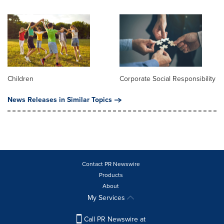
Children
Corporate Social Responsibility
News Releases in Similar Topics
Contact PR Newswire
Products
About
My Services
Call PR Newswire at