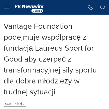
Accessibility Statement
Skip Navigation
Hamburger menu
Vantage Foundation
podejmuje współpracę z
fundacją Laureus Sport for
Good aby czerpać z
transformacyjnej siły sportu
dla dobra młodzieży w
trudnej sytuacji
USA - Polski