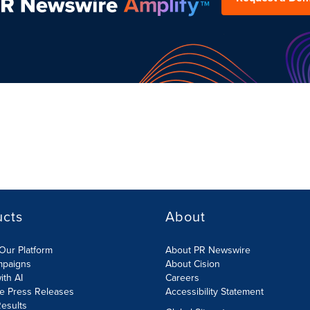
ucts
About
Our Platform
About PR Newswire
mpaigns
About Cision
ith AI
Careers
te Press Releases
Accessibility Statement
esults