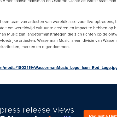
s Amerikaanse raadsman en Osborne Clarke als Britse raadsman
 een team van artiesten van wereldklasse voor live-optredens,
 stelt om wereldwijd cultuur te creëren en impact te hebben op 
man Music
zijn langetermijnstrategen die zich richten op de ont
vloedrijke artiesten.
Wasserman Music
is een divisie van Wasser
iekartiesten, merken en eigendommen.
om/media/1802119/WassermanMusic_Logo_Icon_Red_Logo.jp
press release views
Request a De