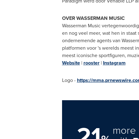
Paradigm werd door Venable LLP al
OVER
WASSERMAN MUSIC
Wasserman Music
vertegenwoordigt
en nog veel meer, wat hen in staat
ondernemende agents van
Wasser
platformen voor 's werelds meest in
meest iconische sportfiguren, muz
Website
|
rooster
|
Instagram
Logo -
https://mma.prnewswire.c
21
more 