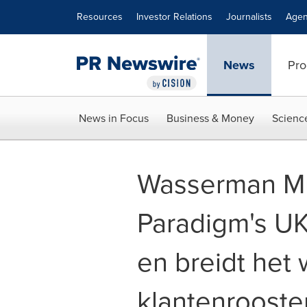
Accessibility Statement
Skip Navigation
Resources
Investor Relations
Journalists
Agen
News
Pro
News in Focus
Business & Money
Scienc
Wasserman Mu
Paradigm's UK
en breidt het
klantenrooste