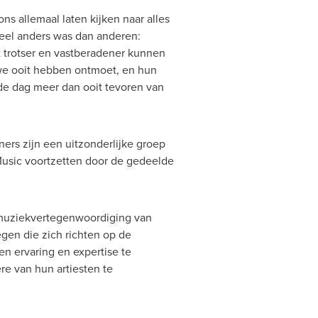
s allemaal laten kijken naar alles
eel anders was dan anderen:
t trotser en vastberadener kunnen
 we ooit hebben ontmoet, en hun
g de dag meer dan ooit tevoren van
ers zijn een uitzonderlijke groep
usic
voortzetten door de gedeelde
muziekvertegenwoordiging van
egen die zich richten op de
en ervaring en expertise te
re van hun artiesten te