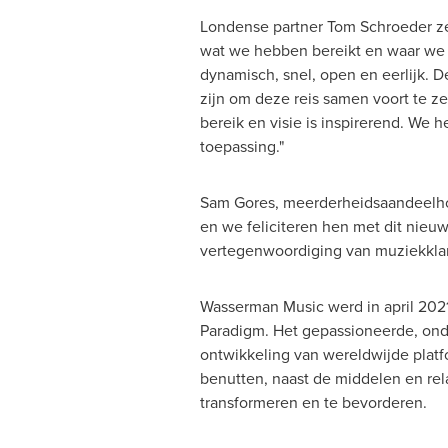
Londense partner
Tom Schroeder
ze
wat we hebben bereikt en waar we 
dynamisch, snel, open en eerlijk. 
zijn om deze reis samen voort te z
bereik en visie is inspirerend. We h
toepassing."
Sam Gores
, meerderheidsaandeelho
en we feliciteren hen met dit nieu
vertegenwoordiging van muziekklante
Wasserman Music
werd in
april 202
Paradigm. Het gepassioneerde, o
ontwikkeling van wereldwijde platfo
benutten, naast de middelen en rela
transformeren en te bevorderen.