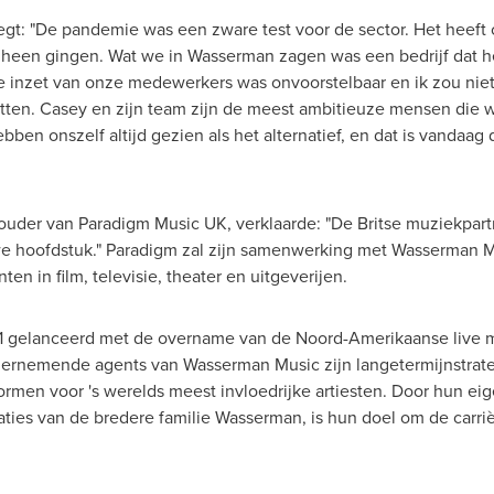
gt: "De pandemie was een zware test voor de sector. Het heeft on
heen gingen. Wat we in Wasserman zagen was een bedrijf dat h
De inzet van onze medewerkers was onvoorstelbaar en ik zou nie
etten. Casey en zijn team zijn de meest ambitieuze mensen die
ebben onszelf altijd gezien als het alternatief, en dat is vandaa
uder van Paradigm Music UK, verklaarde: "De Britse muziekpartn
we hoofdstuk." Paradigm zal zijn samenwerking met
Wasserman M
n in film, televisie, theater en uitgeverijen.
1
gelanceerd met de overname van de Noord-Amerikaanse live 
ndernemende agents van
Wasserman Music
zijn langetermijnstrat
rmen voor 's werelds meest invloedrijke artiesten. Door hun eig
ties van de bredere familie Wasserman, is hun doel om de carriè