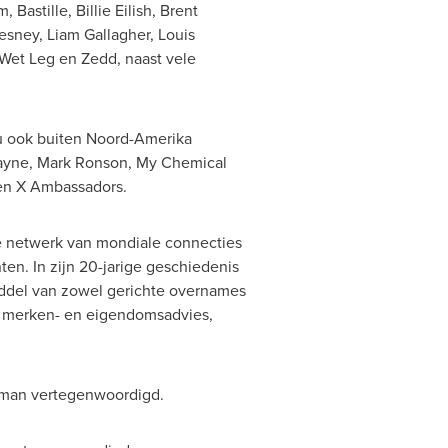
m
, Bastille, Billie Eilish,
Brent
esney
,
Liam Gallagher
,
Louis
, Wet Leg en Zedd, naast vele
nu ook buiten Noord-Amerika
ayne
,
Mark Ronson
, My Chemical
 en X Ambassadors.
e netwerk van mondiale connecties
en. In zijn 20-jarige geschiedenis
iddel van zowel gerichte overnames
an merken- en eigendomsadvies,
sman vertegenwoordigd.