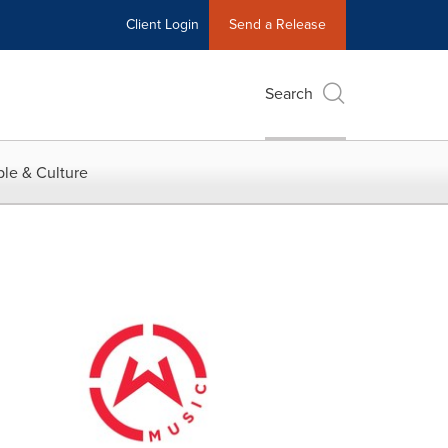
Client Login
Send a Release
Search
le & Culture