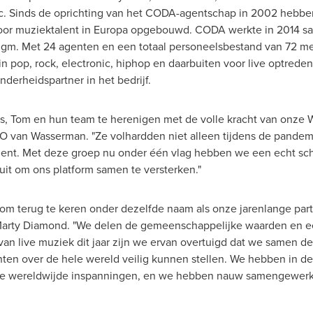
c
. Sinds de oprichting van het CODA-agentschap in 2002 hebbe
or muziektalent in Europa opgebouwd. CODA werkte in 2014 s
igm. Met 24 agenten en een totaal personeelsbestand van 72 
e in pop, rock, electronic, hiphop en daarbuiten voor live optre
derheidspartner in het bedrijf.
mes, Tom en hun team te herenigen met de volle kracht van onze
W
CEO
van Wasserman
. "Ze volhardden niet alleen tijdens de pand
lent. Met deze groep nu onder één vlag hebben we een echt sch
uit om ons platform samen te versterken."
 om terug te keren onder dezelfde naam als onze jarenlange par
arty Diamond
. "We delen de gemeenschappelijke waarden en ee
 van live muziek dit jaar zijn we ervan overtuigd dat we samen 
nten over de hele wereld veilig kunnen stellen. We hebben in de
onze wereldwijde inspanningen, en we hebben nauw samengewerk