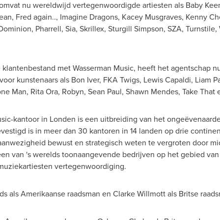
omvat nu wereldwijd vertegenwoordigde artiesten als
Baby Kee
ean
, Fred again.., Imagine Dragons,
Kacey Musgraves
,
Kenny Ch
Dominion
, Pharrell, Sia, Skrillex,
Sturgill Simpson
, SZA, Turnstile
e klantenbestand met
Wasserman Music
, heeft het agentschap 
voor kunstenaars als Bon Iver, FKA Twigs,
Lewis Capaldi
,
Liam P
one Man,
Rita Ora
, Robyn,
Sean Paul
,
Shawn Mendes
, Take That
sic
-kantoor in Londen is een uitbreiding van het ongeëvenaard
estigd is in meer dan 30 kantoren in 14 landen op drie continent
aanwezigheid bewust en strategisch weten te vergroten door m
is een van 's werelds toonaangevende bedrijven op het gebied v
muziekartiesten vertegenwoordiging.
s als Amerikaanse raadsman en
Clarke Willmott
als Britse raad