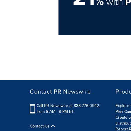
%
with
Contact PR Newswire
Prod
Call PR Newswire at 888-776-0942
Explore 
from 8 AM - 9 PM ET
Plan Ca
Create w
Distribu
Contact Us
Report R