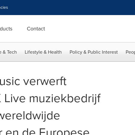
cies
ducts
Contact
e & Tech
Lifestyle & Health
Policy & Public Interest
Peop
sic verwerft
 Live muziekbedrijf
 wereldwijde
r en de Europese