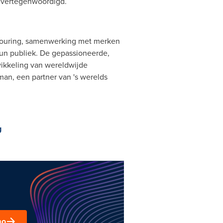
 vertegenwoordigd.
 touring, samenwerking met merken
hun publiek. De gepassioneerde,
wikkeling van wereldwijde
man, een partner van 's werelds
g
mo