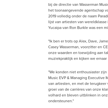
bij de directie van
Wasserman Musi
het toonaangevende agentschap vo
2019 volledig onder de naam Parad
lijst van artiesten van wereldklass
Yucaipa
van
Ron Burkle
was een min
"Ik ben er trots op Alex, Dave, Ja
Casey Wasserman
, voorzitter en 
onze waarden en toewijding aan ta
muziekpraktijk en kijken we ernaar 
"We konden niet enthousiaster zijn
Music EVP & Managing Executive
M
van artiesten, en met de terugkeer
groei van de carrières van onze kla
volhard en bleven uitblinken in 
ondersteunen."