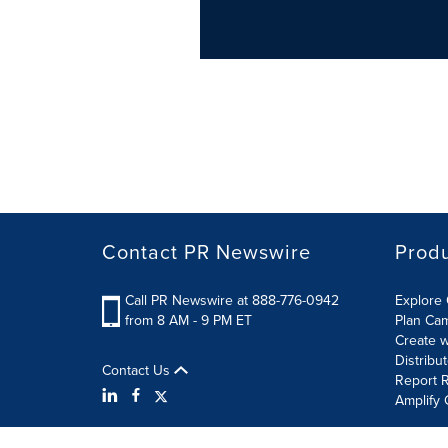
Contact PR Newswire
Prod
Call PR Newswire at 888-776-0942
Explore 
from 8 AM - 9 PM ET
Plan Ca
Create w
Distribu
Contact Us
Report R
Amplify 