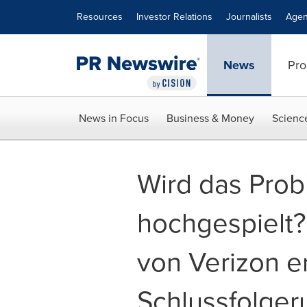
Accessibility Statement
Skip Navigation
Resources
Investor Relations
Journalists
Agen
News
Pro
News in Focus
Business & Money
Scienc
Wird das Prob
hochgespielt?
von Verizon e
Schlussfolge