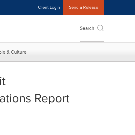
Client Login
Send a Release
Search
le & Culture
it
ations Report