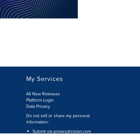
My Services
All New Releases
Platform Login
Data Privacy
Do not sell or share my personal
information
:
Submit via
privacy@cision.com
Call Privacy toll-free:
877-297-8921