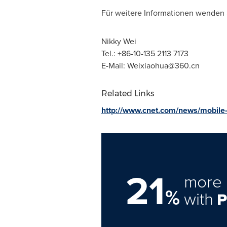
Für weitere Informationen wenden Si
Nikky Wei
Tel.: +86-10-135 2113 7173
E-Mail:
Weixiaohua@360.cn
Related Links
http://www.cnet.com/news/mobile-s
21
more 
%
with