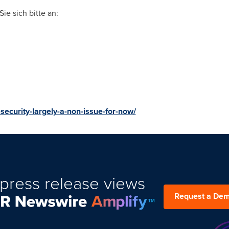
e sich bitte an:
ecurity-largely-a-non-issue-for-now/
press release views
Request a De