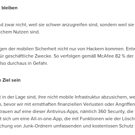
r bleiben
und zwar nicht, weil sie schwer anzugreifen sind, sondern weil si
lichem Nutzen sind.
ngen der mobilen Sicherheit nicht nur von Hackern kommen. Ent
 für geschäftliche Zwecke. So verfolgen gemäß McAfee 82 % der 
lso durchaus in Gefahr.
Ziel sein
t
in
der Lage
sind, ihre nicht mobile Infrastruktur abzusichern, 
 bevor wir mit ernsthaften finanziellen Verlusten oder Angriffen 
trauen auf eine dieser Antivirus-Apps, nämlich 360 Security, die
elt sich um eine All-in-one-App, die mit Funktionen wie der Lös
schung von Junk-Ordnern umfassenden und kostenlosen Schutz 