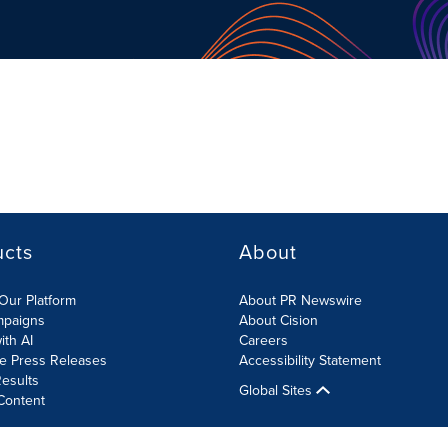
ucts
About
Our Platform
About PR Newswire
mpaigns
About Cision
ith AI
Careers
te Press Releases
Accessibility Statement
esults
Global Sites
Content