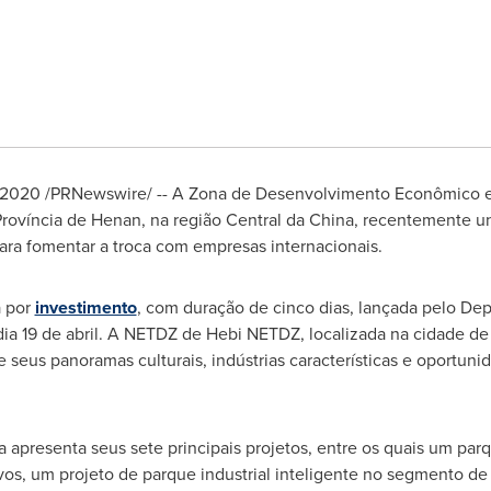
de 2020 /PRNewswire/ -- A Zona de Desenvolvimento Econômico 
Província de
Henan
, na região Central da
China
, recentemente u
ara fomentar a troca com empresas internacionais.
 por
investimento
, com duração de cinco dias, lançada pelo D
o dia 19 de abril. A NETDZ de Hebi NETDZ, localizada na cidade d
seus panoramas culturais, indústrias características e oportunid
a apresenta seus sete principais projetos, entre os quais um par
s, um projeto de parque industrial inteligente no segmento de 