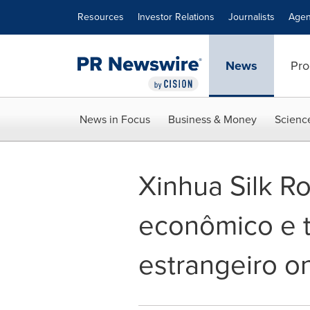
Accessibility Statement
Skip Navigation
Resources
Investor Relations
Journalists
Agen
News
Pro
News in Focus
Business & Money
Scienc
Xinhua Silk R
econômico e t
estrangeiro on