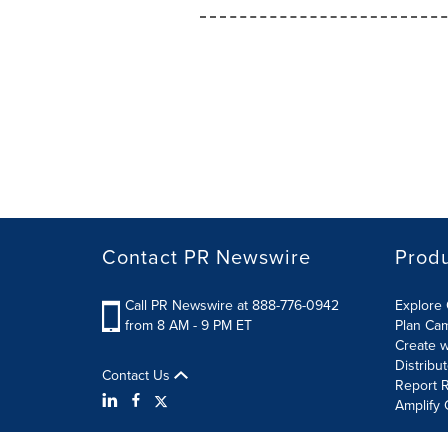
Contact PR Newswire
Prod
Call PR Newswire at 888-776-0942
Explore 
from 8 AM - 9 PM ET
Plan Ca
Create w
Distribu
Contact Us
Report R
Amplify 