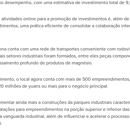
lto desempenho, com uma estimativa de investimento total de 9,
e atividades online para a promoção de investimentos é, além de
mentos, uma prática eficiente de consolidar a colaboração inter
na conta com uma rede de transportes conveniente com rodovia
ais setores industriais foram formados, entre eles peças compone
essamento profundo de produtos de magnésio.
mento, o local agora conta com mais de 500 empreendimentos,
20 milhões de yuans ou mais para o negócio principal.
mentar ainda mais a construções da parques industriais caracterí
talações para empreendimentos na porção superior e inferior das c
 vanguarda industrial, além de influenciar e acelerar o process
.