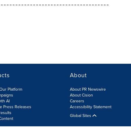
ucts
About
Our Platform
About PR Newswire
mpaigns
About Cision
ith AI
Careers
te Press Releases
Accessibility Statement
esults
Global Sites
Content