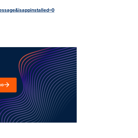
essage&isappinstalled=0
mo