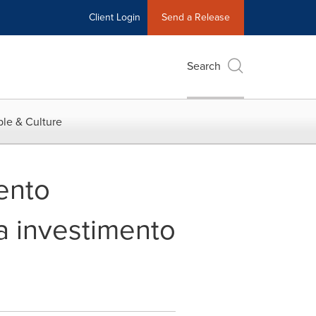
Client Login
Send a Release
Search
le & Culture
ento
a investimento