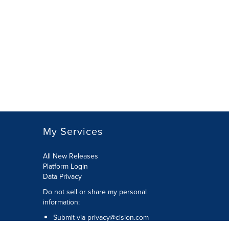
My Services
All New Releases
Platform Login
Data Privacy
Do not sell or share my personal
information
:
Submit via
privacy@cision.com
Call Privacy toll-free:
877-297-8921