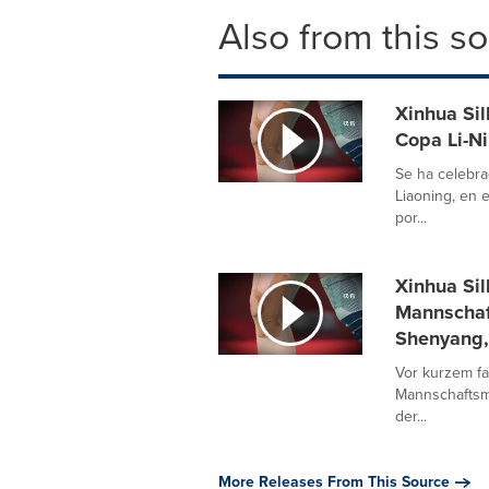
Also from this s
Xinhua Si
Copa Li-N
Se ha celebra
Liaoning, en 
por...
Xinhua Si
Mannschaf
Shenyang,
Vor kurzem fa
Mannschaftsme
der...
More Releases From This Source