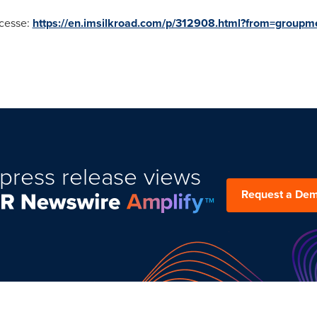
acesse:
https://en.imsilkroad.com/p/312908.html?from=groupm
press release views
Request a De