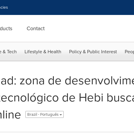
cies
ducts
Contact
e & Tech
Lifestyle & Health
Policy & Public Interest
Peop
oad: zona de desenvolvim
ecnológico de Hebi busc
line
Brazil - Português