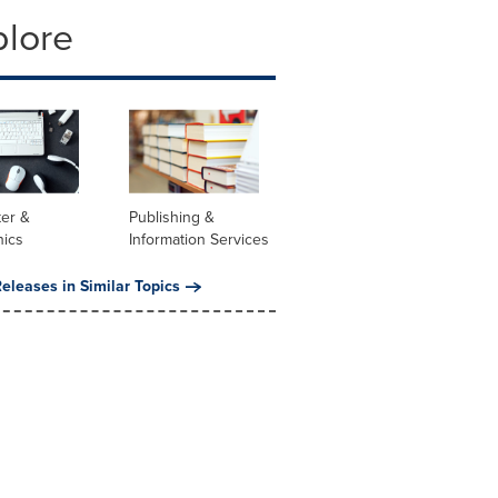
plore
er &
Publishing &
nics
Information Services
eleases in Similar Topics