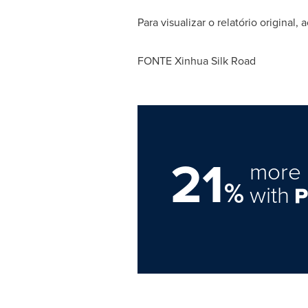
Para visualizar o relatório original, 
FONTE Xinhua Silk Road
21
more 
%
with