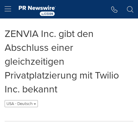
Accessibility Statement
Skip Navigation
Hamburger menu
ZENVIA Inc. gibt den
Abschluss einer
gleichzeitigen
Privatplatzierung mit Twilio
Inc. bekannt
USA - Deutsch