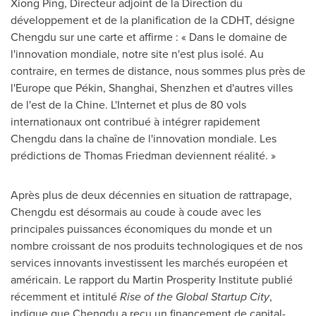
Xiong Ping
, Directeur adjoint de la Direction du
développement et de la planification de la CDHT, désigne
Chengdu
sur une carte et affirme : « Dans le domaine de
l'innovation mondiale, notre site n'est plus isolé. Au
contraire, en termes de distance, nous sommes plus près de
l'
Europe
que Pékin,
Shanghai
,
Shenzhen
et d'autres villes
de l'est de la Chine. L'Internet et plus de 80 vols
internationaux ont contribué à intégrer rapidement
Chengdu
dans la chaîne de l'innovation mondiale. Les
prédictions de
Thomas Friedman
deviennent réalité. »
Après plus de deux décennies en situation de rattrapage,
Chengdu
est désormais au coude à coude avec les
principales puissances économiques du monde et un
nombre croissant de nos produits technologiques et de nos
services innovants investissent les marchés européen et
américain. Le rapport du Martin Prosperity Institute publié
récemment et intitulé
Rise of the Global Startup City
,
indique que
Chengdu
a reçu un financement de capital-