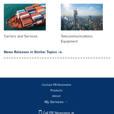
Carriers and Services
Telecommunications
Equipment
News Releases in Similar Topics
Contact PR Newswire
Products
About
My Services
Call PR Newswire at