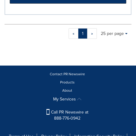
Making
Items per page:
«
1
»
25 per page
a
selection
with
these
dropdown
will
cause
Contact PR Newswire
content
Products
on
About
this
page
My Services
to
change.
Call PR Newswire at
News
888-776-0942
listings
will
update