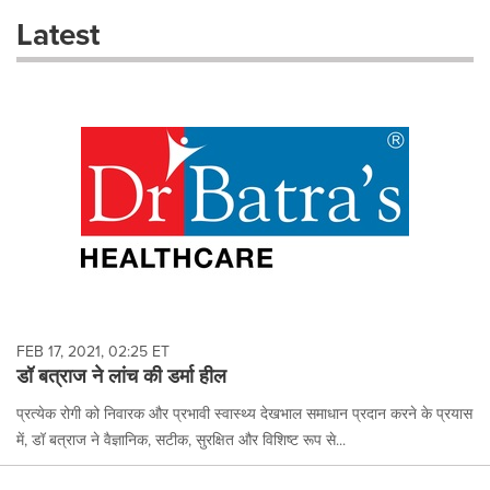
these
Latest
dropdown
will
cause
content
on
this
page
to
change.
News
listings
will
update
as
each
FEB 17, 2021, 02:25 ET
option
डॉ बत्राज ने लांच की डर्मा हील
is
selected.
प्रत्येक रोगी को निवारक और प्रभावी स्वास्थ्य देखभाल समाधान प्रदान करने के प्रयास
में, डॉ बत्राज ने वैज्ञानिक, सटीक, सुरक्षित और विशिष्ट रूप से...