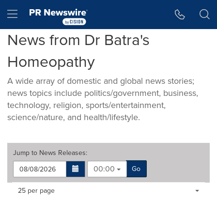
Accessibility Statement
Skip Navigation
Hamburger menu
News from Dr Batra's
Homeopathy
A wide array of domestic and global news stories;
news topics include politics/government, business,
technology, religion, sports/entertainment,
science/nature, and health/lifestyle.
Jump to
News Releases
:
00:00
Go
Making
Items per page:
25 per page
a
selection
with