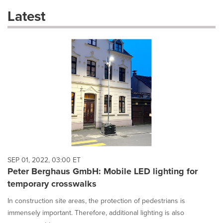
these
Latest
dropdown
will
cause
content
on
this
page
to
change.
News
listings
will
update
as
each
SEP 01, 2022, 03:00 ET
option
Peter Berghaus GmbH: Mobile LED lighting for
is
temporary crosswalks
selected.
In construction site areas, the protection of pedestrians is
immensely important. Therefore, additional lighting is also