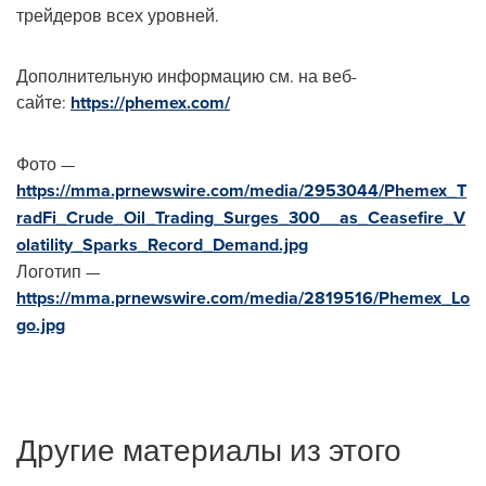
трейдеров всех уровней.
Дополнительную информацию см. на веб-
сайте:
https://phemex.com/
Фото —
https://mma.prnewswire.com/media/2953044/Phemex_T
radFi_Crude_Oil_Trading_Surges_300__as_Ceasefire_V
olatility_Sparks_Record_Demand.jpg
Логотип —
https://mma.prnewswire.com/media/2819516/Phemex_Lo
go.jpg
Другие материалы из этого