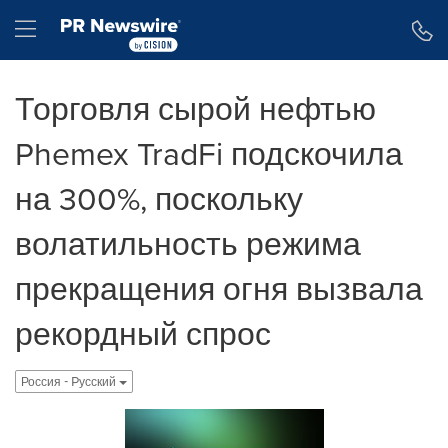
Accessibility Statement
Skip Navigation
Hamburger menu
Торговля сырой нефтью
Phemex TradFi подскочила
на 300%, поскольку
волатильность режима
прекращения огня вызвала
рекордный спрос
Россия - Pусский