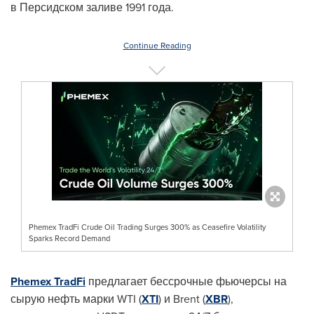
в Персидском заливе 1991 года.
Continue Reading
Phemex TradFi Crude Oil Trading Surges 300% as Ceasefire Volatility
Sparks Record Demand
Phemex TradFi
предлагает бессрочные фьючерсы на
сырую нефть марки WTI (
XTI
) и Brent (
XBR
),