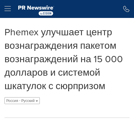
Accessibility Statement
Skip Navigation
Hamburger menu
Phemex улучшает центр
вознаграждения пакетом
вознаграждений на 15 000
долларов и системой
шкатулок с сюрпризом
Россия - Pусский