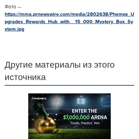
Фото —
https://mma.prnewswire.com/media/2802638/Phemex_U
pgrades_Rewards_Hub_with__15_000_Mystery_Box_Sy
stem.jpg
Другие материалы из этого
источника