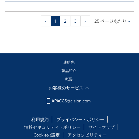
Making
Items per page:
«
1
2
3
»
25 ページあたり
a
selection
with
these
dropdown
will
cause
連絡先
content
製品紹介
on
概要
this
page
お客様のサービス
to
change.
APACCS@cision.com
News
listings
will
利用規約
プライバシー・ポリシー
update
情報セキュリティ・ポリシー
サイトマップ
as
Cookieの設定
アクセシビリティー
each