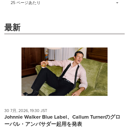
Making
Items per page:
25 ページあたり
a
selection
with
these
最新
dropdown
will
cause
content
on
this
page
to
change.
News
listings
will
update
as
each
30 7月, 2026, 19:30 JST
option
Johnnie Walker Blue Label、Callum Turnerのグロ
is
ーバル・アンバサダー起用を発表
selected.