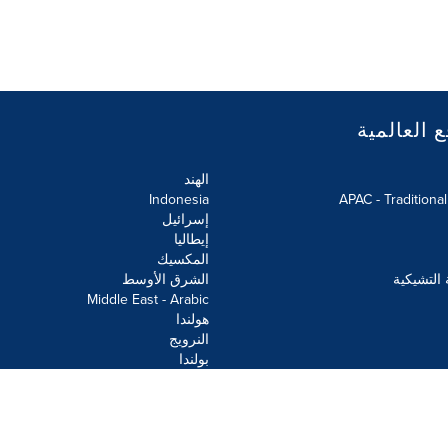
ع العالمية
الهند
Indonesia
APAC - Traditiona
إسرائيل
إيطاليا
المكسيك
 التشيكية
الشرق الأوسط
Middle East - Arabic
هولندا
النرويج
بولندا
علومات
خريطة الموقع
إعدادات ملفات تعريف الارتباط