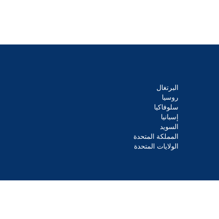
البرتغال
روسيا
سلوفاكيا
إسبانيا
السويد
المملكة المتحدة
الولايات المتحدة
© 2026 Cision US Inc حقوق النشر