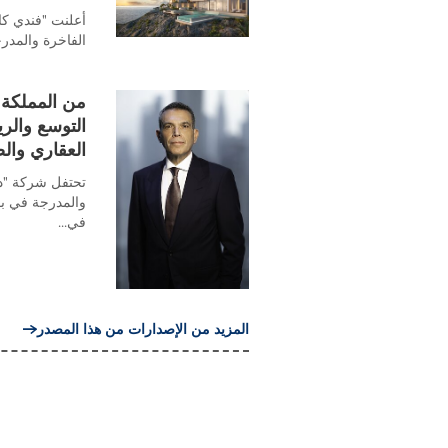
أعلنت "فندي كاز
الفاخرة والمدرجة 
من المملكة 
التوسع والري
العقاري والض
تحتفل شركة "دار
والمدرجة في بو
في...
المزيد من الإصدارات من هذا المصدر