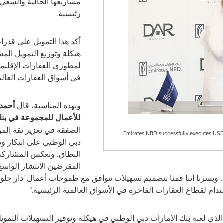
مشاريعها الحالية والسعي
رئيسية.
أكد
هذا التمويل على قدرا
هيكلة وتوزيع التمويل ال
لمطوري العقارات الإقليم
في أسواق العقارات العالم
وبهذه المناسبة، قال
أحمد
للأعمال للمجموعة في بنك
الصفقة في تعزيز ثقة المؤ
Emirates NBD successfully executes USD 
دبي الوطني على ابتكار و
النطاق. وتعكس المشاركة
المقرضين الانتشار الواس
ت. ويسرنا أننا قمنا بتصميم تسهيلات تتوافق مع طموحات أعمال 'دار جلوبا
ام لقطاع العقارات الفاخرة في الأسواق العالمية الرئيسية."
ذي لعبه بنك الإمارات دبي الوطني في هيكلة وتوفير التسهيلات التمويلي