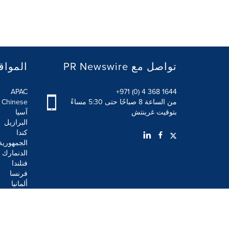
PR Newswire تواصل مع
المواق
APAC
+971 (0) 4 368 1644
من الساعة 8 صباحًا حتى 5:30 مساءً
l Chinese
بتوقيت غرينتش
آسيا
البرازيل
كندا
الجمهورية
الدنمارك
فنلندا
فرنسا
ألمانيا
شروط الاستخدام
بيان الخصوصية
بيان سياسة أمن الم