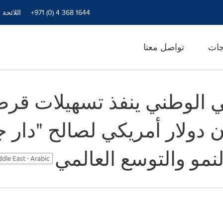
+971 (0) 4 368 1644
اللائحة 
جات
تواصل معنا
بي الوطني ينفذ تسهيلات ق
250 مليون دولار أمريكي لصالح "دا
مو والتوسع العالمي
dle East - Arabic