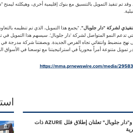
قد تم تنفيذ التمويل بالتنسيق مع بنوك إقليمية أخرى، وهيكلته ليمنح "د
لية.
تنفيذي لشركة "دار جلوبال"
, "يجمع هذا التمويل، الذي تم تنظيمه بالتعا
تدعم النمو المتواصل لشركة 'دار جلوبال'. سيسهم هذا التمويل في تعزي
لى نهج منضبط وانتقائي تجاه الفرص الجديدة. وبصفتنا شركة مدرجة في
ويل متنوعة أمراً محورياً في استراتيجيتنا مع توسعنا في الأسواق الدو
https://mma.prnewswire.com/media/2958
است
"فندي كازا" و"دار جلوبال" تعلنان إطلاق فلل AZURE ذات
رية