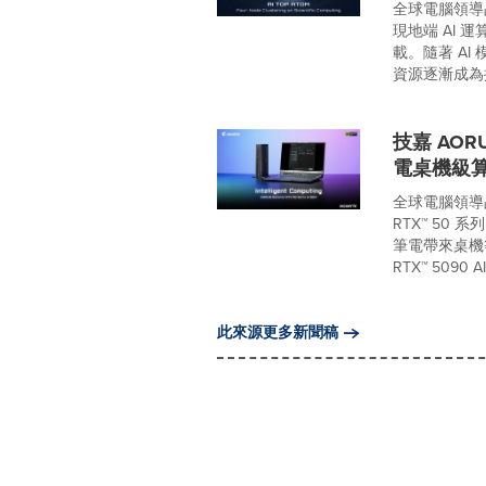
全球電腦領導品
現地端 AI 
載。隨著 A
資源逐漸成為擴
技嘉 AORU
電桌機級算
全球電腦領導品牌
RTX™ 50 系
筆電帶來桌機等
RTX™ 5090 AI.
此來源更多新聞稿