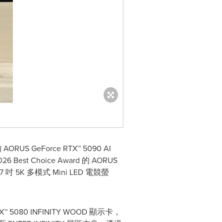
GeForce RTX™ 5090 AI
t Choice Award 的 AORUS
K 多模式 Mini LED 電競螢
80 INFINITY WOOD 顯示卡，