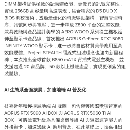
DIMM 架構提供極致的記憶體效能、更優異的訊號完整性，
實現 256GB 高容量與高速表現，結合獨家的 D5 DUO X
BIOS 調校技術，透過最佳化的時脈驅動架構，智慧管理時
序、訊號同步與電壓，進一步釋放 Z890 平台的完整效能。
兼具效能與產品設計美學的 AERO WOOD 系列從主機板延
伸至顯示卡產品線，首次推出 AORUS GeForce RTX™ 5080
INFINITY WOOD 顯示卡，進一步將自然材質美學應用至高
效能硬體。Project STEALTH 隱線式組裝理念也邁向新里程
碑，本次推出全球首款 B850 mATX 背插式電競主機板，並
支援超過 20 家品牌、50 款以上機殼產品，實現更俐落的組
裝體驗。
AI
生態系全面擴展，加速地端
AI
普及化
技嘉近年積極擴展地端 AI 版圖，包含榮獲國際獎項肯定的
AORUS RTX 5090 AI BOX 與 AORUS RTX 5060 Ti AI
BOX，可將筆電升級為具備桌機等級 AI 與遊戲運算能力的
外接顯卡，加速邊緣 AI 應用普及。在此基礎上，技嘉推出