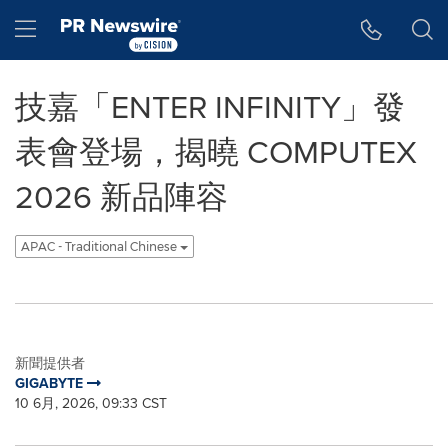
Accessibility Statement
Skip Navigation
Hamburger menu
技嘉「ENTER INFINITY」發
表會登場，揭曉 COMPUTEX
2026 新品陣容
APAC - Traditional Chinese
新聞提供者
GIGABYTE
10 6月, 2026, 09:33 CST