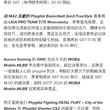
將於 GST（海灣標準時間）20:30 開始。
由
M42
呈獻的
Phygital Basketball.3on3 FreeStyle
賽事將
由
LIGA PRO TEAM
對陣
Moscowsky
，爭奪最高殊榮。這
兩支隊伍憑藉在球場上及數碼階段中展現的活力、團隊合作
與技巧，成功躋身決賽。獎盃近在咫尺，這場決賽勢必以快
節奏的攻防和精彩時刻吸引粉絲。直播將於 GST 17:30 開
始，首先是季軍戰，總決賽則於 18:30 舉行。
Aurora Gaming
和
ONIC
也在今天的
MOBA
Mobile.MLBB
準決賽中脫穎而出，鎖定決賽席位，這將是
一場激動人心的 phygital 對決，考驗巨大壓力下的戰略深度
與完美執行力。季軍戰將於 GST 15:00 舉行，隨後是 GST
18:00 的總決賽，屆時 GOTF 2025 的
MOBA
Mobile.MLBB
冠軍將高舉獎盃。
明天還將進行
Phygital Fighting.FATAL FURY – City of the
Wolves
和
Phygital Shooter.CS2
的最後一天比賽。
同時，