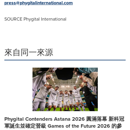
press@phygitalinternational.com
SOURCE Phygital International
來自同一來源
Phygital Contenders Astana 2026 圓滿落幕 新科冠
軍誕生並確定晉級 Games of the Future 2026 的參