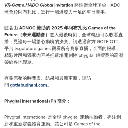
VR-Game.HADO Global
Invitation
將匯聚全球頂尖 HADO
球會於阿布扎比，進行一場爆發力十足的單日賽事。
隨著由
ADNOC
贊助的
2025
年阿布扎比
Games of the
Future
（未來運動會）
進入最後時刻，全球粉絲可以收看直
播，見證每一場驚心動魄的決賽。請透過官方 GOTF OTT
平台 tv.gofuture.games 觀看所有賽事直播，全面的報導、
精彩片段和獨家內容將把這場開創性 phygital 錦標賽的高潮
帶給各地觀眾。
有關完整的時間表、結果和最新更新，請訪
問
gotfabudhabi.com
。
Phygital International (PI)
簡介：
Phygital International 是全球 phygital 運動推動者，專注創
新和重新定義體育運動。該公司是 Games of the