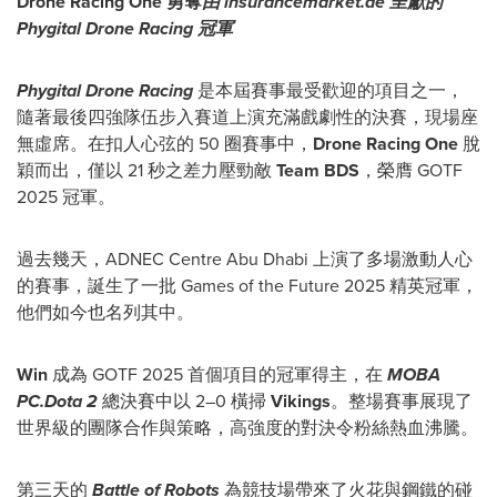
Drone Racing One
勇奪
由
insurancemarket.ae
呈獻的
Phygital Drone Racing
冠軍
Phygital Drone Racing
是本屆賽事最受歡迎的項目之一，
隨著最後四強隊伍步入賽道上演充滿戲劇性的決賽，現場座
無虛席。在扣人心弦的 50 圈賽事中，
Drone Racing One
脫
穎而出，僅以 21 秒之差力壓勁敵
Team BDS
，榮膺 GOTF
2025 冠軍。
過去幾天，ADNEC Centre Abu Dhabi 上演了多場激動人心
的賽事，誕生了一批 Games of the Future 2025 精英冠軍，
他們如今也名列其中。
Win
成為 GOTF 2025 首個項目的冠軍得主，在
MOBA
PC.Dota 2
總決賽中以 2–0 橫掃
Vikings
。整場賽事展現了
世界級的團隊合作與策略，高強度的對決令粉絲熱血沸騰。
第三天的
Battle of Robots
為競技場帶來了火花與鋼鐵的碰