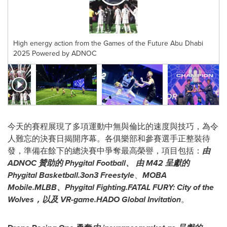
High energy action from the Games of the Future Abu Dhabi
2025 Powered by ADNOC
今天的賽程展現了多項運動中無與倫比的速度與技巧，為令
人難忘的決賽日揭開序幕。各俱樂部和參賽選手正整裝待
發，準備在餘下的總決賽中爭奪最高榮譽，項目包括：
由
ADNOC
贊助的
Phygital Football
、
由
M42
呈獻的
Phygital Basketball.3on3 Freestyle
、
MOBA
Mobile.MLBB
、
Phygital Fighting.FATAL FURY: City of the
Wolves
，以及
VR-game.HADO Global Invitation
。