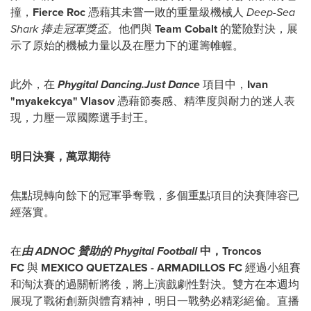
撞，
Fierce Roc
憑藉其未嘗一敗的重量級機械人
Deep-Sea
Shark
捧走冠軍獎盃。
他們與
Team Cobalt
的驚險對決，展
示了原始的機械力量以及在壓力下的運籌帷幄。
此外，在
Phygital Dancing.Just Dance
項目中，
Ivan
"myakekcya" Vlasov
憑藉節奏感、精準度與耐力的迷人表
現，力壓一眾國際選手封王。
明日決賽，萬眾期待
焦點現轉向餘下的冠軍爭奪戰，多個重點項目的決賽陣容已
經落實。
在
由
ADNOC
贊助的
Phygital Football
中，
Troncos
FC
與
MEXICO QUETZALES - ARMADILLOS FC
經過小組賽
和淘汰賽的過關斬將後，將上演戲劇性對決。雙方在本週均
展現了戰術創新與體育精神，明日一戰勢必精彩絕倫。直播