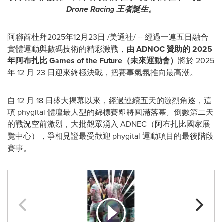
Drone Racing
王者誕生。
阿聯酋杜拜
2025年12月23日
/美通社/ -- 經過一連五日融合
實體運動與數碼技術的精彩激戰，
由
ADNOC
贊助的
2025
年阿布扎比
Games of the Future
（未來運動會）
將於 2025
年 12 月 23 日迎來終極決戰，把賽事氣氛推向最高潮。
自 12 月 18 日盛大揭幕以來，經過連續五天的激烈角逐，這
項 phygital 體壇最大型的錦標賽即將圓滿落幕。倒數第二天
的戰況空前激烈，大批觀眾湧入 ADNEC（阿布扎比國家展
覽中心），爭相見證最受歡迎 phygital 運動項目的最後階段
賽事。