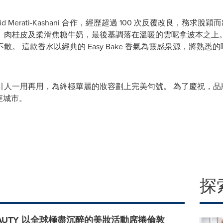
Hamid Merati-Kashani 合作，經歷超過 100 次反覆改良，務求脫穎而出
、肉桂皮及柔滑焦糖牛奶，最後基調落在溫暖的雲呢拿波本之上。
。 這款香水以經典的 Easy Bake 香氣為靈感泉源，將熟
引人一用再用，為終極華麗的妝容劃上完美句號。 為了慶祝，品
整座城市。
探
BEAUTY 以全球極盡沉醉的美妝活動席捲倫敦