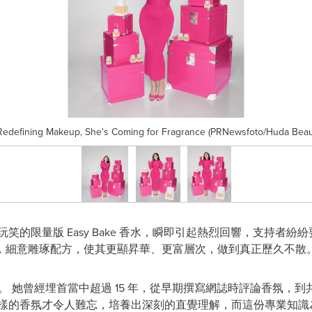
 Redefining Makeup, She's Coming for Fragrance (PRNewsfoto/Huda Beau
笑的限量版 Easy Bake 香水，瞬即引起熱烈回響，支持者紛
，細意雕琢配方，使其更顯昇華、更富層次，做到真正歷久不散
領域。 她曾經埋首當中超過 15 年，從早期撰寫網誌時評論香氛，到共
麼樣的香氛才令人難忘，培養出深刻的直覺理解，而這份專業知識