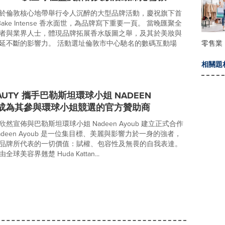
auty 於倫敦核心地帶舉行令人沉醉的大型品牌活動，慶祝旗下首
 Bake Intense 香水面世，為品牌寫下重要一頁。 當晚匯聚全
者與業界人士，體現品牌拓展香水版圖之舉，及其於美妝與
零售業
延不斷的影響力。 活動選址倫敦市中心馳名的數碼互動場
相關題
EAUTY 攜手巴勒斯坦環球小姐 NADEEN
，成為其參與環球小姐競選的官方贊助商
uty 欣然宣佈與巴勒斯坦環球小姐 Nadeen Ayoub 建立正式合作
deen Ayoub 是一位集目標、美麗與影響力於一身的強者，
品牌所代表的一切價值：賦權、包容性及無畏的自我表達。
y 由全球美容界翹楚 Huda Kattan...