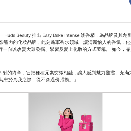
-- Huda Beauty 推出 Easy Bake Intense 淡香精，為品牌及其
全球極具影響力的化妝品牌，此刻進軍香水領域，讓清新怡人的香氣，
義非凡，品牌一向以改變大眾發掘、學習及愛上化妝的方式著稱。 如今
四射的終章，它把種種元素交織相融，讓人感到魅力難擋、充滿力量。 我希望
當其忠於真我之際，從不會過份張揚。」