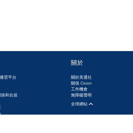
關於
n傳播雲平台
關於美通社
關係 Cision
工作機會
關係和合規
無障礙聲明
全球網站
業
品
SS
Cookie設定
無障礙