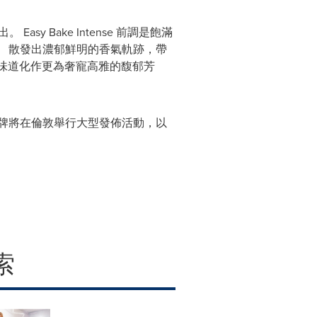
。 Easy Bake Intense 前調是飽滿
 散發出濃郁鮮明的香氣軌跡，帶
悉的味道化作更為奢寵高雅的馥郁芳
牌將在倫敦舉行大型發佈活動，以
索