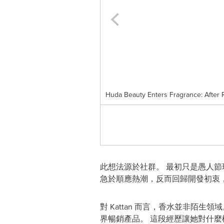
Huda Beauty Enters Fragrance: After
此想法源於社群。 最初只是愚人節玩
急於順應熱潮，反而回歸開發初衷
對 Kattan 而言，香水並非陌生
界暢銷產品。 這段經歷讓她對什