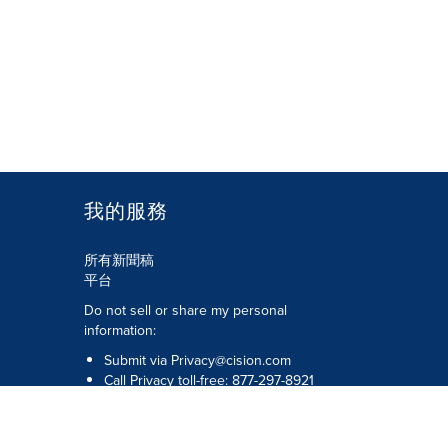
我的服務
所有新聞稿
平台
Do not sell or share my personal
information:
Submit via
Privacy@cision.com
Call Privacy toll-free: 877-297-8921
版權所有 © 2026 Cision US Inc.