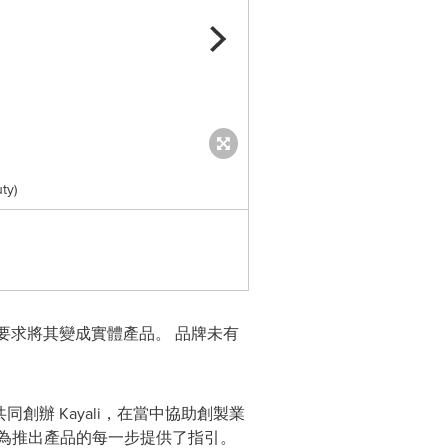
ty)
Huda Beauty Enters Fragrance
紛要求將其變成實體產品。 品牌未有
。
同創辦 Kayali，在當中協助創製業
為推出產品的每一步提供了指引。