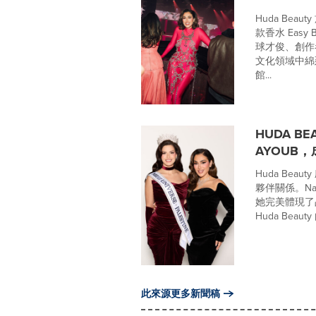
Huda Be
款香水 Easy
球才俊、創作
文化領域中綿
館...
HUDA B
AYOUB
Huda Bea
夥伴關係。Na
她完美體現了
Huda Beaut
此來源更多新聞稿