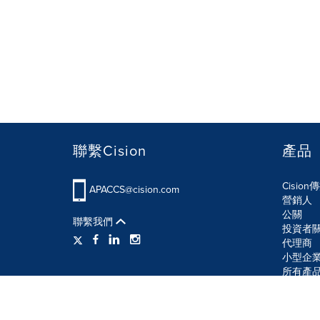
聯繫Cision
產品
Cisio
APACCS@cision.com
營銷人
公關
聯繫我們
投資者
代理商
小型企
所有產
使用條款
隱私條款
信息安全政策
網站地圖
R