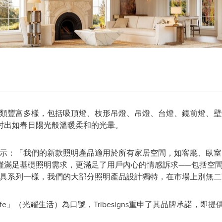
列產品種類豐富多樣，包括吸頂燈、枝形吊燈、吊燈、台燈、鏡前燈
射出如春日陽光般溫暖柔和的光暈。
er Wang表示：「我們的新款照明產品適用於所有家居空間，如客廳
僅滿足基礎照明需求，更滿足了用戶內心的情感訴求——包括空
ns的家具系列一樣，我們的大部分照明產品設計獨特，在市場上別無
ed for Life」（光耀生活）為口號，Tribesigns重申了其品牌