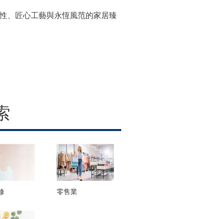
特個性、匠心工藝與永恆風范的家居臻
索
修
零售業