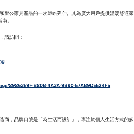
現有家居和辦公家具產品的一次戰略延伸。其為廣大用戶提供溫暖舒
指南。
信息，請訪問：
ing
s/page/89863E9F-B80B-4A3A-9B90-E7AB9DEE24F5
具設計制造商，品牌口號是「為生活而設計」，專注於個人生活方式