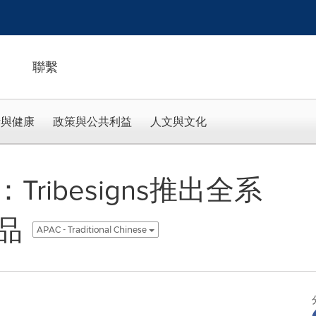
聯繫
活與健康
政策與公共利益
人文與文化
ribesigns推出全系
品
APAC - Traditional Chinese