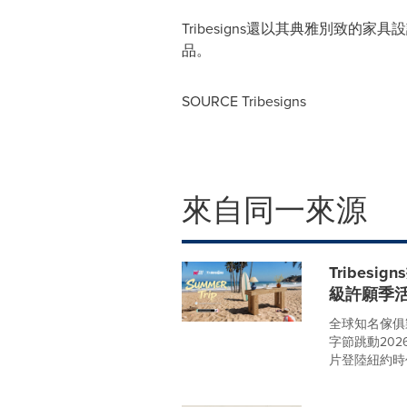
Tribesigns還以其典雅別致
品。
SOURCE Tribesigns
來自同一來源
Tribes
級許願季
全球知名傢俱製
字節跳動2026
片登陸紐約時代