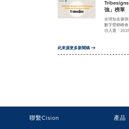
Tribesi
強」榜單
全球知名傢俱製
數字營銷峰會」(Glo
功入選「2025
此來源更多新聞稿
聯繫Cision
產品