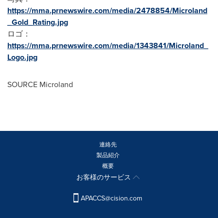
https://mma.prnewswire.com/media/2478854/Microland
_Gold_Rating.jpg
ロゴ：
https://mma.prnewswire.com/media/1343841/Microland_
Logo.jpg
SOURCE Microland
連絡先
製品紹介
概要
お客様のサービス
APACCS@cision.com