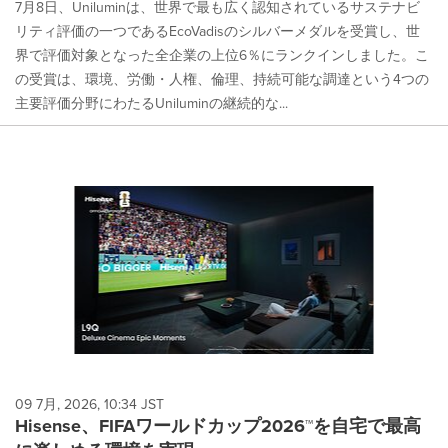
7月8日、Uniluminは、世界で最も広く認知されているサステナビ
リティ評価の一つであるEcoVadisのシルバーメダルを受賞し、世
界で評価対象となった全企業の上位6％にランクインしました。こ
の受賞は、環境、労働・人権、倫理、持続可能な調達という4つの
主要評価分野にわたるUniluminの継続的な...
09 7月, 2026, 10:34 JST
Hisense、FIFAワールドカップ2026™を自宅で最高