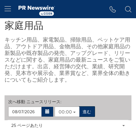
アクセシビリティ・ステートメント
Skip Navigation
Hamburger menu
家庭用品
キッチン用品、家電製品、掃除用品、ペットケア用
品、アウトドア用品、金物用品、その他家庭用品の
新製品や既存製品の発売、アップグレード、リリー
スなどに関する、家庭用品の最新ニュースをご覧い
ただけます。出店、経営陣の交代、業績、研究開
発、見本市や展示会、業界賞など、業界全体の動き
についてもご紹介します。
次へ移動
ニュースリリース
:
00:00
進む
Making
Items per page:
25 ページあたり
a
selection