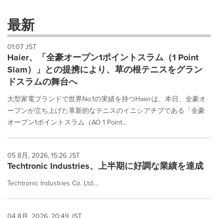
with
these
最新
dropdown
will
01:07 JST
cause
Haier、「全豪オープン1ポイントスラム（1 Point
content
on
Slam）」との提携により、草の根テニスをグラン
this
ドスラムの舞台へ
page
to
大型家電ブランドで世界No.1の実績を持つHaierは、本日、全豪オ
change.
ープンが立ち上げた革新的なテニスのイニシアチブである「全豪
News
オープン1ポイントスラム（AO 1 Point...
listings
will
update
as
05 8月, 2026, 15:26 JST
each
Techtronic Industries、上半期に好調な業績を達成
option
Techtronic Industries Co. Ltd....
is
selected.
04 8月, 2026, 20:49 JST