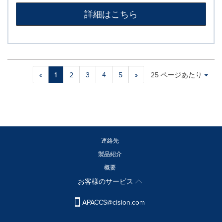
詳細はこちら
Making
Items per page:
«
1
2
3
4
5
»
25 ページあたり
a
selection
with
these
dropdown
will
cause
連絡先
content
製品紹介
on
概要
this
page
お客様のサービス
to
change.
APACCS@cision.com
News
listings