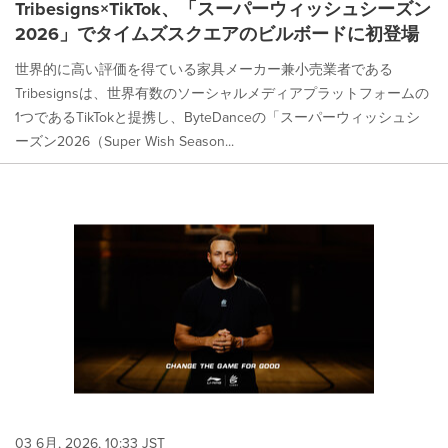
Tribesigns×TikTok、「スーパーウィッシュシーズン
2026」でタイムズスクエアのビルボードに初登場
世界的に高い評価を得ている家具メーカー兼小売業者である
Tribesignsは、世界有数のソーシャルメディアプラットフォームの
1つであるTikTokと提携し、ByteDanceの「スーパーウィッシュシ
ーズン2026（Super Wish Season...
03 6月, 2026, 10:33 JST