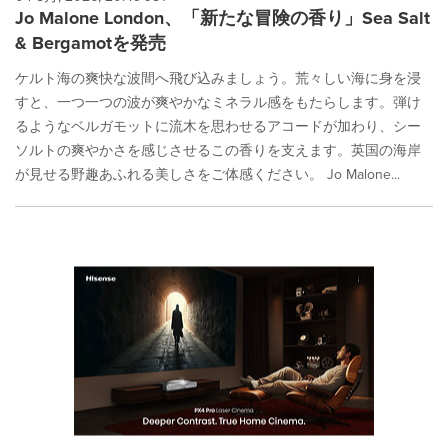
Jo Malone London、「新たな冒険の香り」Sea Salt
& Bergamotを発売
ケルト海の爽快な波間へ飛び込みましょう。荒々しい海に身を浸
すと、一つ一つの波が爽やかなミネラル感をもたらします。弾け
るようなベルガモットに流木を思わせるアコードが加わり、シー
ソルトの爽やかさを感じさせるこの香りを支えます。英国の海岸
が見せる野趣あふれる美しさをご体感ください。 Jo Malone...