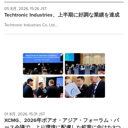
will
05 8月, 2026, 15:26 JST
cause
Techtronic Industries、上半期に好調な業績を達成
content
on
Techtronic Industries Co. Ltd....
this
page
to
change.
News
listings
will
update
as
each
option
is
selected.
01 8月, 2026, 15:31 JST
XCMG、2026年ボアオ・アジア・フォーラム・パ
ース会議で、より環境に配慮した鉱業に向けた3つ