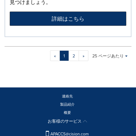
見つけましょう。
詳細はこちら
Making
Items per page:
«
1
2
»
25 ページあたり
a
selection
with
these
dropdown
will
cause
連絡先
content
製品紹介
on
概要
this
page
お客様のサービス
to
change.
APACCS@cision.com