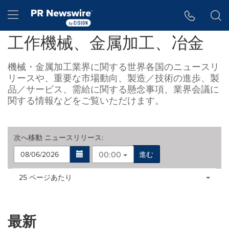
アクセシビリティ・ステートメント
Skip Navigation
Hamburger menu
工作機械、金属加工、冶金
機械・金属加工業界に関する世界各国のニュースリ
リースや、重要な市場動向、製造／技術の進歩、製
品／サービス、需給に関する懸念事項、業界会議に
関する情報などをご覧いただけます。
次へ移動
ニュースリリース
:
00:00
進む
Making
Items per page:
25 ページあたり
a
selection
with
these
最新
dropdown