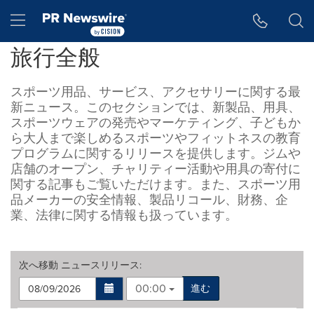
アクセシビリティ・ステートメント
Skip Navigation
Hamburger menu
旅行全般
スポーツ用品、サービス、アクセサリーに関する最
新ニュース。このセクションでは、新製品、用具、
スポーツウェアの発売やマーケティング、子どもか
ら大人まで楽しめるスポーツやフィットネスの教育
プログラムに関するリリースを提供します。ジムや
店舗のオープン、チャリティー活動や用具の寄付に
関する記事もご覧いただけます。また、スポーツ用
品メーカーの安全情報、製品リコール、財務、企
業、法律に関する情報も扱っています。
次へ移動
ニュースリリース
:
00:00
進む
Making
Items per page: