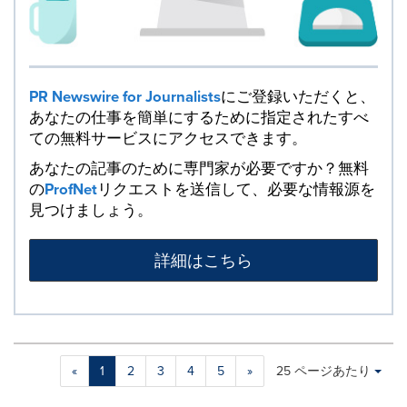
PR Newswire for Journalists
にご登録いただくと、
あなたの仕事を簡単にするために指定されたすべ
ての無料サービスにアクセスできます。
あなたの記事のために専門家が必要ですか？無料
の
ProfNet
リクエストを送信して、必要な情報源を
見つけましょう。
詳細はこちら
Making
Items per page:
«
1
2
3
4
5
»
25 ページあたり
a
selection