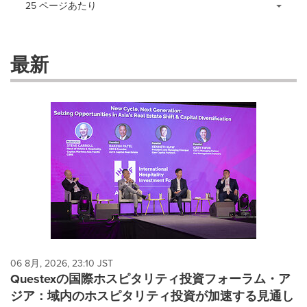
25 ページあたり
a
selection
with
these
最新
dropdown
will
cause
content
on
this
page
to
change.
News
listings
will
update
as
each
06 8月, 2026, 23:10 JST
option
Questexの国際ホスピタリティ投資フォーラム・ア
is
ジア：域内のホスピタリティ投資が加速する見通し
selected.