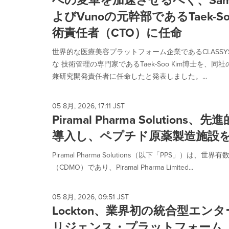
への変革を加速させるべく、Samsung
option
よびVunoの元幹部であるTaek-S
is
selected.
術責任者（CTO）に任命
世界的な医療美容プラットフォーム企業であるCLASSYS（K
な 技術管理の専門家であるTaek-Soo Kim博士を、
兼研究開発責任者に任命したと発表しました。...
05 8月, 2026, 17:11 JST
Piramal Pharma Solutio
導入し、ペプチド原薬製造施設
Piramal Pharma Solutions（以下「PPS」）は
（CDMO）であり、Piramal Pharma Limited...
05 8月, 2026, 09:51 JST
Lockton、業界初の統合型エ
リジェンス・プラットフォーム「Loc