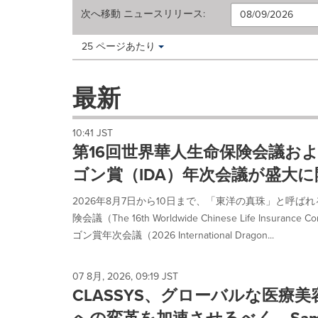
次へ移動
ニュースリリース
:
Making
Items per page:
25 ページあたり
a
selection
with
最新
these
dropdown
will
10:41 JST
cause
第16回世界華人生命保険会議およ
content
on
ゴン賞（IDA）年次会議が盛大に
this
page
2026年8月7日から10日まで、「東洋の真珠」と呼ば
to
険会議（The 16th Worldwide Chinese Life Insura
change.
ゴン賞年次会議（2026 International Dragon...
News
listings
will
07 8月, 2026, 09:19 JST
update
CLASSYS、グローバルな医療
as
each