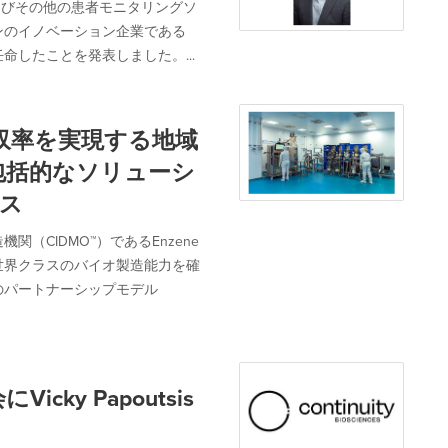
およびその他の患者モニタリングソ
ンのイノベーション企業である
長に任命したことを発表しました。...
高収率を実現する地域
包括的なソリューシ
ース
（CIDMO™）であるEnzene
世界クラスのバイオ製造能力を確
のパートナーシップモデル
にVicky Papoutsis