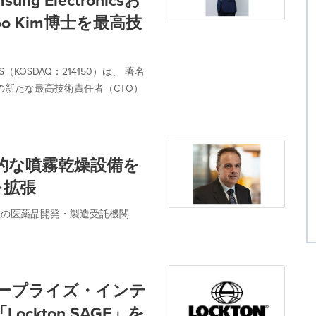
 Electronicsお
oo Kim博士を最高技
OSDAQ：214150）は、 著名
同社の新たな最高技術責任者（CTO）
ns、先進的な噴霧乾燥設備を
を拡張
、世界有数の医薬品開発・製造受託機関
ンタープライズ・インテ
kton SAGE」を