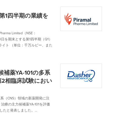
27年度第1四半期の業績を
ma Limited（NSE：
6月30日を期末とする第1四半期（Q1）
ライト （単位：千万ルピー、また
補薬YA-101の多系
第2相臨床試験におい
神経系（CNS）領域の新薬開発に注
療の主力候補薬YA-101を評価
たと発表しました。...