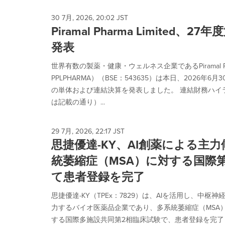
30 7月, 2026, 20:02 JST
Piramal Pharma Limited、
発表
世界有数の製薬・健康・ウェルネス企業であるPiramal Phar
PPLPHARMA）（BSE：543635）は本日、2026年
の単体および連結決算を発表しました。 連結財務ハイ
は記載の通り）...
29 7月, 2026, 22:17 JST
思捷優達-KY、AI創薬による主力候
統萎縮症（MSA）に対する国際
て患者登録を完了
思捷優達-KY（TPEx：7829）は、AIを活用し、中枢
力するバイオ医薬品企業であり、多系統萎縮症（MSA）治
する国際多施設共同第2相臨床試験で、患者登録を完了し