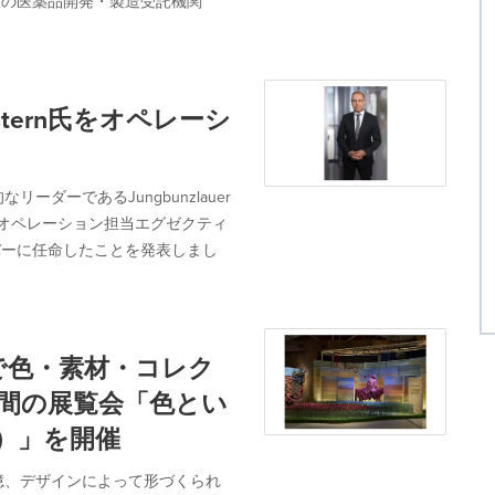
、世界有数の医薬品開発・製造受託機関
 Twistern氏をオペレーシ
ダーであるJungbunzlauer
ern氏をオペレーション担当エグゼクティ
バーに任命したことを発表しまし
ologyで色・素材・コレク
間の展覧会「色とい
um）」を開催
憶、デザインによって形づくられ