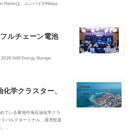
intsは、ムンバイのNilaya
向けフルチェーン電池
GGII Energy Storage
石油化学クラスター、
開発を進めている東地中海石油化学クラ
キッドバルクターミナル、港湾投資
...