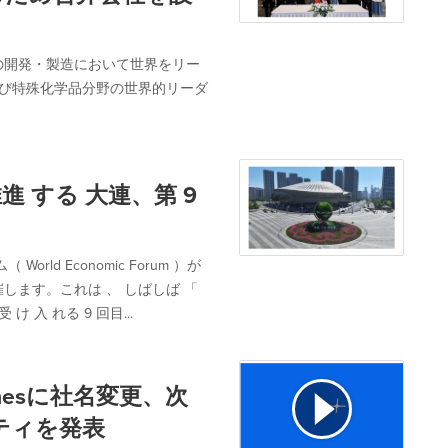
の開発・製造において世界をリー
および特殊化学品分野の世界的リーダ
進 する 大連、第 9
rld Economic Forum ）が
催します。これは 、 しばしば 「
け 入 れる 9 回目...
iliconesに社名変更、次
ティを発表