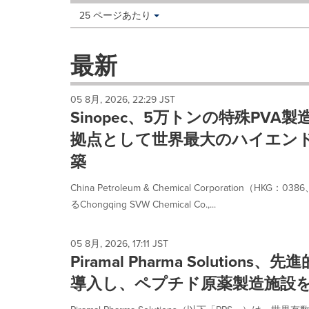
Making
Items per page:
25 ページあたり
a
selection
with
最新
these
dropdown
will
05 8月, 2026, 22:29 JST
cause
Sinopec、5万トンの特殊PVA
content
on
拠点として世界最大のハイエンド
this
築
page
to
China Petroleum & Chemical Corporation（HK
change.
News
るChongqing SVW Chemical Co.,...
listings
will
update
05 8月, 2026, 17:11 JST
Piramal Pharma Solutio
as
each
導入し、ペプチド原薬製造施設
option
is