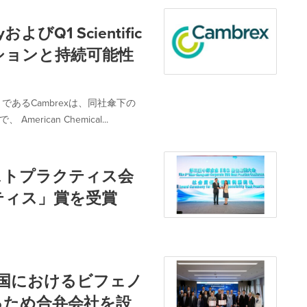
yおよびQ1 Scientific
ションと持続可能性
あるCambrexは、同社傘下の
 American Chemical...
Gベストプラクティス会
ティス」賞を受賞
oup、中国におけるビフェノ
るため合弁会社を設