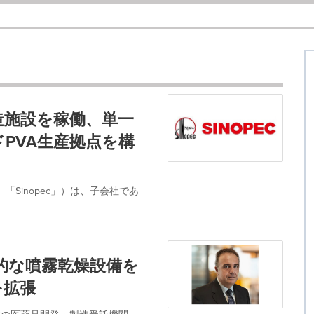
製造施設を稼働、単一
PVA生産拠点を構
G：0386、「Sinopec」）は、子会社であ
ns、先進的な噴霧乾燥設備を
を拡張