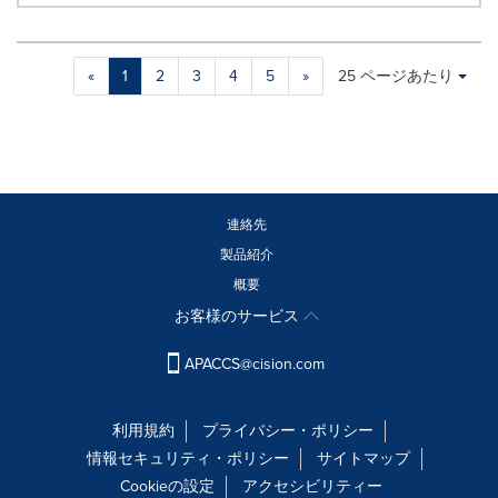
Making
Items per page:
«
1
2
3
4
5
»
25 ページあたり
a
selection
with
these
dropdown
will
cause
連絡先
content
製品紹介
on
概要
this
page
お客様のサービス
to
change.
APACCS@cision.com
News
listings
will
利用規約
プライバシー・ポリシー
update
情報セキュリティ・ポリシー
サイトマップ
as
Cookieの設定
アクセシビリティー
each