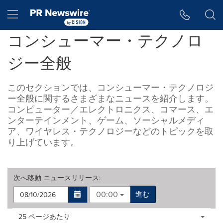
アクセシビリティ・ステートメント
Skip Navigation
Hamburger menu
コンシューマー・テクノロ
ジー全般
このセクションでは、コンシューマー・テクノロジ
ー全般に関するさまざまなニュースを紹介します。
コンピューター／エレクトロニクス、コマース、エ
ンターテインメント、ゲーム、ソーシャルメディ
ア、ワイヤレス・テクノロジーなどのトピックを取
り上げています。
次へ移動
ニュースリリース
:
00:00
進む
Making
Items per page:
25 ページあたり
a