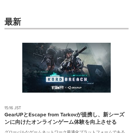
selection
with
these
最新
dropdown
will
cause
content
on
this
page
to
change.
News
listings
will
update
as
each
15:16 JST
option
GearUPとEscape from Tarkovが提携し、新シーズ
is
ンに向けたオンラインゲーム体験を向上させる
selected.
グローバルなゲームネットワーク最適化プラットフォームである