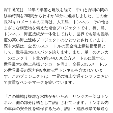
深中通道は、14年の準備と建設を経て、中山と深圳の間の
移動時間を2時間からわずか30分に短縮しました。この全
長24キロメートルの回廊は、人工島、トンネル、その他さ
まざまな構造物を備えた複合プロジェクトです。橋、島、
トンネル、海底接続が一体化しており、世界でも最も難易
度の高い海上連絡プロジェクトのひとつとされています。
深中大橋は、全長1,666メートルの完全海上鋼箱桁吊橋と
して、世界最大のスパンを誇ります。また、単一のアンカ
ーのコンクリート量が約344,000立方メートルに達する、
世界最大の海上吊橋アンカーを備え、全長5,035メートル
の世界最長の双方向8車線沈埋トンネルも含まれていま
す。このプロジェクトは、世界の海上交通インフラにおい
て貴重なベンチマークを築いています。
「この地域は複雑な水路が多いため、リンクの一部はトン
ネル、他の部分は橋として設計されています。トンネル内
の車両の安全性を確保するため、設計・建設段階で最適な