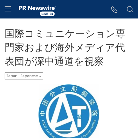
アクセシビリティ・ステートメント
Skip Navigation
Hamburger menu
国際コミュニケーション専
門家および海外メディア代
表団が深中通道を視察
Japan - Japanese