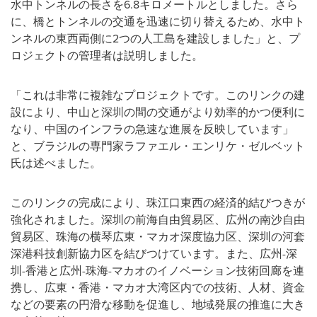
水中トンネルの長さを6.8キロメートルとしました。さら
に、橋とトンネルの交通を迅速に切り替えるため、水中ト
ンネルの東西両側に2つの人工島を建設しました」と、プ
ロジェクトの管理者は説明しました。
「これは非常に複雑なプロジェクトです。このリンクの建
設により、中山と深圳の間の交通がより効率的かつ便利に
なり、中国のインフラの急速な進展を反映しています」
と、ブラジルの専門家ラファエル・エンリケ・ゼルベット
氏は述べました。
このリンクの完成により、珠江口東西の経済的結びつきが
強化されました。深圳の前海自由貿易区、広州の南沙自由
貿易区、珠海の横琴広東・マカオ深度協力区、深圳の河套
深港科技創新協力区を結びつけています。また、広州-深
圳-香港と広州-珠海-マカオのイノベーション技術回廊を連
携し、広東・香港・マカオ大湾区内での技術、人材、資金
などの要素の円滑な移動を促進し、地域発展の推進に大き