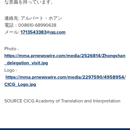
な意義を持っています。
連絡先: アルバート・ホアン
電話：008610-68990638
メール:
1713543383@qq.com
Photo -
https://mma.prnewswire.com/media/2526814/Zhongshan
_delegation_visit.jpg
Logo -
https://mma.prnewswire.com/media/2297590/4958954/
CICG_Logo.jpg
SOURCE CICG Academy of Translation and Interpretation