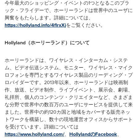
今年最大のショッピング・イベントの1つとなるこのブラ
ック・フライデーで、ホーリーランドは世界中のユーザに
興奮をもたらします。詳細については、
https://hollyland.info/4flrxXj
をご覧ください。
Hollyland
（ホーリーランド）について
ホーリーランドは、ワイヤレス・インターカム・システ
ム、ビデオ伝送システム、モニター、ワイヤレス・マイク
ロフォンを専門とするワイヤレス製品のリーディング・プ
ロバイダーです。2013年以来、ホーリーランドは映画制
作、放送、ビデオ制作、ライブイベント、展示会、劇場、
礼拝所、個人のコンテンツ・クリエイターなど、さまざま
な分野で世界中の数百万のユーザにサービスを提供して来
ました。世界中の約120カ国と地域をカバーする販売ネッ
トワークを構築し、数十の現地運営オフィスからサポート
を受けています。詳細については
https://www.hollyland.com/
、
HollylandのFacebook
、