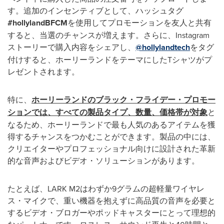
す。追加のインセンティブとして、ハッシュタグ
#hollylandBFCM
を使用してプロモーションを友人と共有
すると、当選のチャンスが増えます。さらに、Instagram
ストーリーで購入内容をシェアし、
@hollylandtech
をタグ
付けすると、ホーリーランドをテーマにしたTシャツがプ
レゼントされます。
特に、
ホーリーランドのブラック・フライデー・プロモー
ションでは、すべての製品タイプ、数量、価格帯が対象
と
なるため、ホーリーランドで最も人気のあるアイテムを獲
得するチャンスをつかむことができます。製品の中には、
クリエイターやプロフェッショナル向けに設計された革新
的な音声およびビデオ・ソリューションがあります。
たとえば、LARK M2はわずか9グラムの超軽量ワイヤレ
ス・マイクで、重い機器を抱えずに高品質の音声を必要と
するビデオ・ブロガーやポッドキャスターにとって理想的