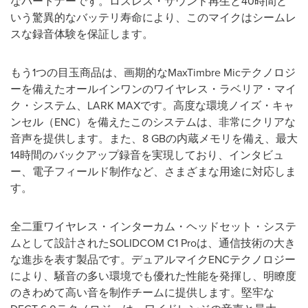
なパートナーです。ロスレス・サウンド再生と40時間と
いう驚異的なバッテリ寿命により、このマイクはシームレ
スな録音体験を保証します。
もう1つの目玉商品は、画期的なMaxTimbre Micテクノロジ
ーを備えたオールインワンのワイヤレス・ラベリア・マイ
ク・システム、LARK MAXです。高度な環境ノイズ・キャ
ンセル（ENC）を備えたこのシステムは、非常にクリアな
音声を提供します。また、8 GBの内蔵メモリを備え、最大
14時間のバックアップ録音を実現しており、インタビュ
ー、電子フィールド制作など、さまざまな用途に対応しま
す。
全二重ワイヤレス・インターカム・ヘッドセット・システ
ムとして設計されたSOLIDCOM C1 Proは、通信技術の大き
な進歩を表す製品です。デュアルマイクENCテクノロジー
により、騒音の多い環境でも優れた性能を発揮し、明瞭度
のきわめて高い音を制作チームに提供します。堅牢な