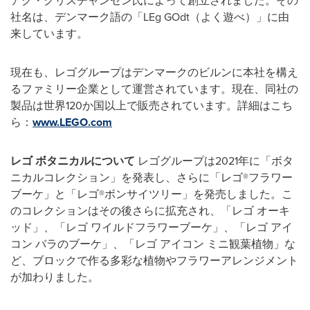
アク・クリスチャンセン氏によって創立されました。その
社名は、デンマーク語の「LEg GOdt（よく遊べ）」に由
来しています。
現在も、レゴグループはデンマークのビルンに本社を構え
るファミリー企業として運営されています。現在、同社の
製品は世界120か国以上で販売されています。詳細はこち
ら：
www.LEGO.com
レゴ
ボタニカルについて
レゴグループは2021年に「ボタ
ニカルコレクション」を発表し、さらに「レゴ®フラワー
ブーケ」と「レゴ®ボンサイツリー」を発売しました。こ
のコレクションはその後さらに拡充され、「レゴ オーキ
ッド」、「レゴ ワイルドフラワーブーケ」、「レゴ アイ
コン バラのブーケ」、「レゴ アイコン ミニ観葉植物」な
ど、ブロックで作る多彩な植物やフラワーアレンジメント
が加わりました。