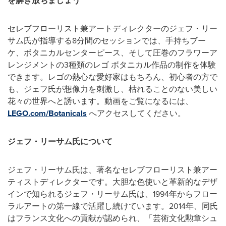
を解き放ちましょう
セレブフローリスト兼アートディレクターのジェフ・リー
サム氏が指導する8分間のセッションでは、手持ちブー
ケ、ボタニカルセンターピース、そして圧巻のフラワーア
レンジメントの3種類のレゴ ボタニカル作品の制作を体験
できます。レゴの熱心な愛好家はもちろん、初心者の方で
も、ジェフ氏が想像力を刺激し、枯れることのない美しい
花々の世界へと誘います。動画をご覧になるには、
LEGO.com/Botanicals
へアクセスしてください。
ジェフ・リーサム氏について
ジェフ・リーサム氏は、著名なセレブフローリスト兼アー
ティストディレクターです。大胆な色使いと革新的なデザ
インで知られるジェフ・リーサム氏は、1994年からフロー
ラルアートの第一線で活躍し続けています。2014年、同氏
はフランス文化への貢献が認められ、「芸術文化勲章シュ