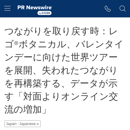
アクセシビリティ・ステートメント
Skip Navigation
Hamburger menu
つながりを取り戻す時：レ
ゴ®ボタニカル、バレンタイ
ンデーに向けた世界ツアー
を展開、失われたつながり
を再構築する、データが示
す「対面よりオンライン交
流の増加」
Japan - Japanese