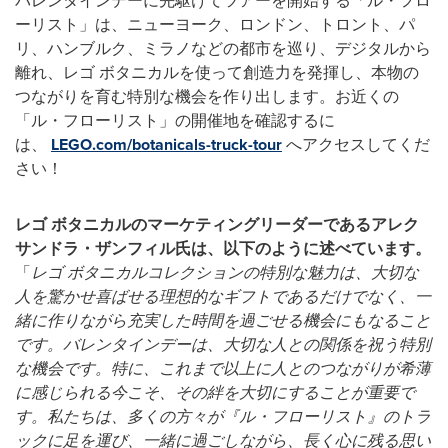
バレンタインデーに先駆けてツアーを開始する「ル・フロ
ーリスト」は、ニューヨーク、ロンドン、トロント、パ
リ、ハンブルク、ミラノなどの都市を巡り、デジタルから
離れ、レゴ ボタニカルを使って創造力を発揮し、本物の
つながりを育む特別な機会を作り出します。お近くの
「ル・フローリスト」の開催地を確認するに
は、
LEGO.com/botanicals-truck-tour
へアクセスしてくだ
さい！
レゴ
ボタニカルのマーケティングリーダーであるアレク
サンドラ・ザンフィル氏は、以下のように述べています。
「
レゴ
ボタニカルコレクションの特別な魅力は、大切な
人を驚かせ喜ばせる理想的なギフトであるだけでなく、一
緒に作りながら充実した時間を過ごせる機会にもなること
です。バレンタインデーは、大切な人との関係を祝う特別
な機会です。特に、これまで以上に人とのつながりが希薄
に感じられる今こそ、その絆を大切にすることが重要で
す。私たちは、多くの方々が『ル・フローリスト』のトラ
ックに足を運び、一緒に過ごしながら、長く心に残る思い