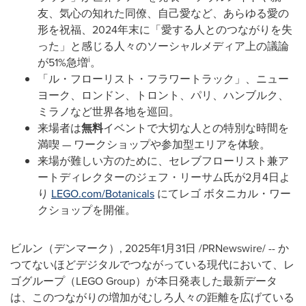
友、気心の知れた同僚、自己愛など、あらゆる愛の
形を祝福、2024年末に「愛する人とのつながりを失
った」と感じる人々のソーシャルメディア上の議論
i
が51%急増
。
「ル・フローリスト・フラワートラック」、ニュー
ヨーク、ロンドン、トロント、パリ、ハンブルク、
ミラノなど世界各地を巡回。
来場者は
無料
イベントで大切な人との特別な時間を
満喫 — ワークショップや参加型エリアを体験。
来場が難しい方のために、セレブフローリスト兼ア
ートディレクターのジェフ・リーサム氏が2月4日よ
り
LEGO.com/Botanicals
にてレゴ ボタニカル・ワー
クショップを開催。
ビルン（デンマーク）
,
2025年1月31日
/PRNewswire/ -- か
つてないほどデジタルでつながっている現代において、レ
ゴグループ（LEGO Group）が本日発表した最新データ
は、このつながりの増加がむしろ人々の距離を広げている