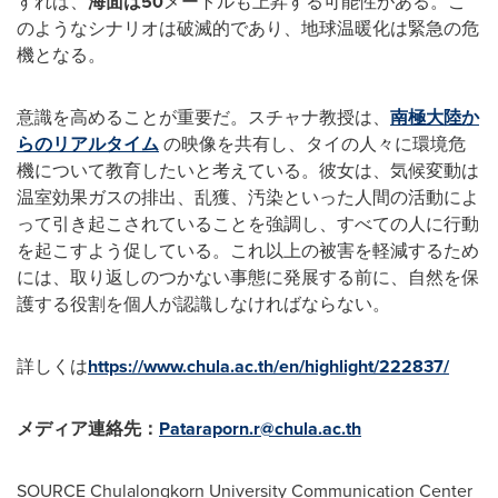
すれば、
海面は
50
メートルも上昇する可能性がある。こ
のようなシナリオは破滅的であり、地球温暖化は緊急の危
機となる。
意識を高めることが重要だ。スチャナ教授は、
南極大陸か
らのリアルタイム
の映像を共有し、タイの人々に環境危
機について教育したいと考えている。彼女は、気候変動は
温室効果ガスの排出、乱獲、汚染といった人間の活動によ
って引き起こされていることを強調し、すべての人に行動
を起こすよう促している。これ以上の被害を軽減するため
には、取り返しのつかない事態に発展する前に、自然を保
護する役割を個人が認識しなければならない。
詳しくは
https://www.chula.ac.th/en/highlight/222837/
メディア連絡先：
Pataraporn.r@chula.ac.th
SOURCE
Chulalongkorn University
Communication Center