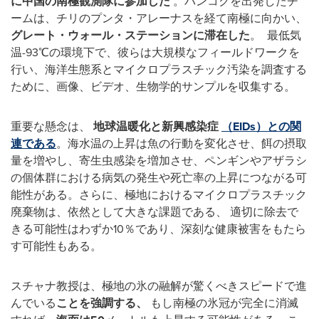
に中国の南極観測隊に参加した
。バンコクを出発したチ
ームは、チリのプンタ・アレーナスを経て南極に向かい、
グレート・ウォール・ステーションに滞在した
。 最低気
温-93℃の環境下で、彼らは大規模なフィールドワークを
行い、海洋生態系とマイクロプラスチック汚染を調査する
ために、画像、ビデオ、生物学的サンプルを収集する。
重要な懸念は、
地球温暖化と新興感染症
（EIDs）との関
連である
。海水温の上昇は魚の行動を変化させ、餌の摂取
量を増やし、寄生虫感染を増加させ、ペンギンやアザラシ
の個体群における病気の発生や死亡率の上昇につながる可
能性がある。さらに、極地におけるマイクロプラスチック
廃棄物は、依然として大きな課題である、 適切に除去で
きる可能性はわずか10％であり、深刻な健康被害をもたら
す可能性もある。
スチャナ教授は、極地の氷の融解が驚くべきスピードで進
んでいる
ことを強調する、
もし南極の氷冠が完全に消滅