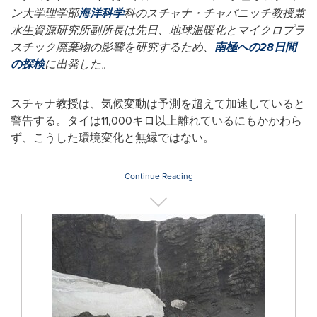
ン大学理学部
海洋科学
科のスチャナ・チャバニッチ教授兼
水生資源研究所副所長は先日、地球温暖化とマイクロプラ
スチック廃棄物の影響を研究するため、
南極への28日間
の探検
に出発した。
スチャナ教授は、気候変動は予測を超えて加速していると
警告する。タイは11,000キロ以上離れているにもかかわら
ず、こうした環境変化と無縁ではない。
Continue Reading