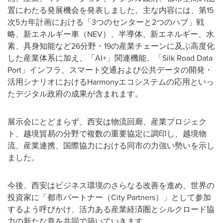
置にわたる発展機会を発表しました。主な内容には、第15
次5カ年計画における「3つのセンターと2つのハブ」戦
略、新エネルギー車（NEV）、半導体、新エネルギー、水
素、具身知能など26分野・19の産業チェーンに及ぶ高度化
した産業体系に加え、「AI+」関連機能、「Silk Road Data
Port」インフラ、スマート交通および公共データの開発・
活用シナリオにおけるHarmonyエコシステムの応用といっ
たデジタル政府の成果が含まれます。
展示会にとどまらず、西安は物流回廊、産業プロジェク
ト、越境貿易の分野で複数の重要協定に調印し、越境物
流、産業連携、国際協力における同市の力強い勢いを示し
ました。
今後、西安はビジネス環境のさらなる改善を進め、世界の
投資家に「都市パートナー（City Partners）」として参加
するよう呼びかけ、活力ある産業経済圏とシルクロード協
力の新たな章を共同で築いていきます。