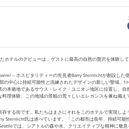
たホテルのデビューは、ゲストに最高の自然の贅沢を体験して
wswire/ -- ホスピタリティーの先見者Barry Sternlicht
西部の中心に持続可能性と洗練されたデザインの新しい聖域、1 Hote
業の本拠地であるサウス・レイク・ユニオン地区に位置し、自
な料理体験、この地域の景観の荒々しいエレガンスを兼ね備え
存する街です。私たちはまさにそれをこのホテルで実現しようとし
長、Barry Sternlicht氏は述べています。「この都市は長年、
el Seattleでは、シアトルの森や水、クリエイティブな精神に