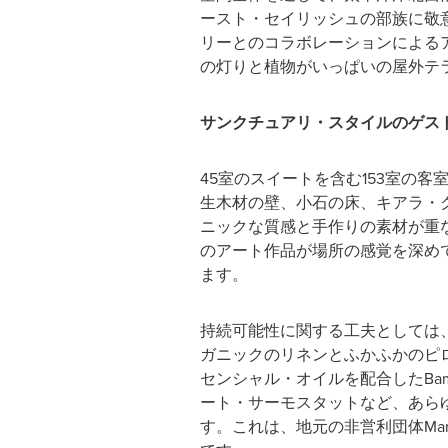
ースト・セイリッシュの部族に敬
リーとのコラボレーションによる
の灯りと植物がいっぱいの屋外テ
サンクチュアリ・スタイルのゲス
45室のスイートを含む153室の
生木材の壁、小石の床、キアラ・クォ
ニックな質感と手作りの素材が重
のアート作品が場所の感覚を深めてい
ます。
持続可能性に関する工夫としては
ガニックのリネンとふかふかのピロ
センシャル・オイルを配合したBa
ート・サーモスタットなど、あらゆる
す。これは、地元の非営利団体Mar