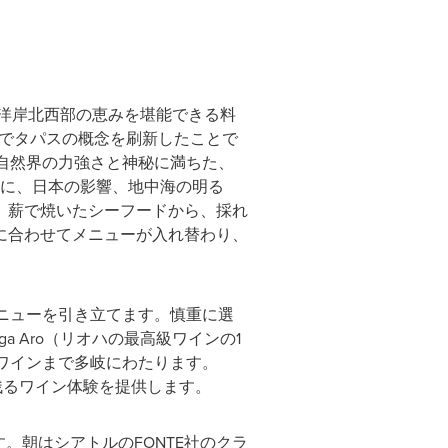
太平洋岸北西部の恵みを堪能できる料
スでタパスの概念を刷新したことで
a」は、自然界の力強さと神秘に満ちた、
スに、日本の影響、地中海の明る
。薪で焼いたシーフードから、採れ
に合わせてメニューが入れ替わり、
なメニューを引き立てます。慎重に選
 Aro（リオハの最高級ワインの1
ス・ワインまで多岐にわたります。
に残るワイン体験を提供します。
。朝はシアトルのFONTE社のクラ