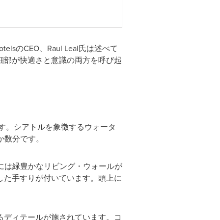
のCEO、Raul Leal氏は述べて
細部が快適さと意識の両方を呼び起
あります。シアトルを象徴するウォータ
はわずか数分です。
ビーには緑豊かなリビング・ウォールが
した手すりが付いています。頭上に
。
るディテールが施されています。コ