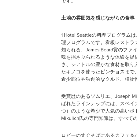
です。
土地の雰囲気を感じながらの食事
1 Hotel Seattleの料
理プログラムです。看板レストラン
知られる、James Beard賞のファ
魂を揺さぶられるような体験を提供
さ、シアトルの豊かな食材を取り
たキノコを使ったピンチョスまで
希少部位や独創的なクルド、植物
受賞歴のあるソムリエ、Joseph
ばれたラインナップには、スペイン
つ）のような希少で人気の高いボトル
Mikulich氏の専門知識は、
ロビーのすぐそばにあるカフェ＆バ