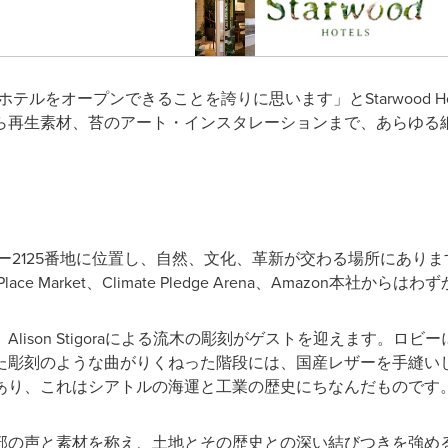
をオープンできることを誇りに思います」とStarwood Hotels
ら再生素材、苔のアート・インスタレーションまで、あらゆる
リーアベニュー2125番地に位置し、自然、文化、革新が交わる場所に
Place Market、Climate Pledge Arena、Amazon本社から
lison Stigoraによる流木の彫刻がゲストを迎えます。ロ
た彫刻のような曲がりくねった階段には、国産レザーを手縫い
あり、これはシアトルの海運と工業の歴史にちなんだものです
部の声と素材を称え、土地とその歴史との深い結びつきを強め