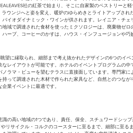
EALEAVES社の紅茶で始まり、そこに自家製のペストリーと
テル・ラウンジへと姿を変え、暖炉のゆらめきとライトアップさ
理、バイオダイナミック・ワインが供されます。レイニア・チェ
の地域で調達された食材を使ったミクソロジーは、廃棄物ゼロ
、ハーブ、コーヒーのかすは、ハウス・インフュージョンや巧
の眺望に縁取られ、細部まで考え抜かれたデザインの6つのイベ
なレイアウトが可能です。ホテルのイベントプログラムの中でもひ
Needleのパノラマ・ビューを望むテラスに直接面しています。専
を持って調達された木材で作られた家具など、自然とのつなが
な企業イベントに最適です。
意識の高い地域の1つであり、責任、保全、スチュワードシップ
製キーカードやリサイクル・コルクのコースターに至るまで、細部に