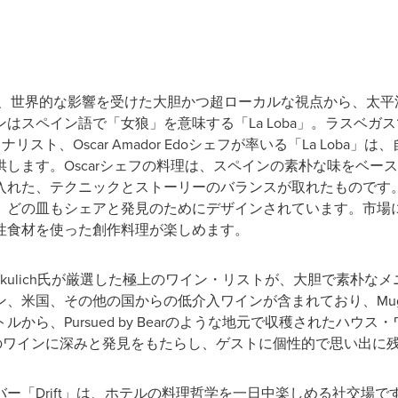
理プログラムは、世界的な影響を受けた大胆かつ超ローカルな視点から、
はスペイン語で「女狼」を意味する「La Loba」。ラスベガ
イナリスト、Oscar Amador Edoシェフが率いる「La Lob
します。Oscarシェフの料理は、スペインの素朴な味をベー
入れた、テクニックとストーリーのバランスが取れたものです
、どの皿もシェアと発見のためにデザインされています。市場
性食材を使った創作料理が楽しめます。
 Mikulich氏が厳選した極上のワイン・リストが、大胆で素朴
、米国、その他の国からの低介入ワインが含まれており、Muga
から、Pursued by Bearのような地元で収穫されたハウ
すべてのワインに深みと発見をもたらし、ゲストに個性的で思い出
ー「Drift」は、ホテルの料理哲学を一日中楽しめる社交場です