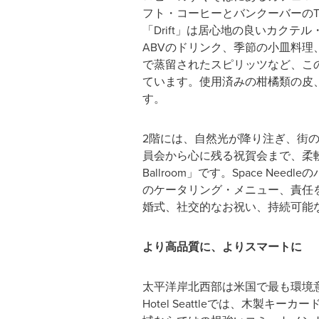
フト・コーヒーとバンクーバーのT
「Drift」は居心地の良いカク
ABVのドリンク、季節の小皿料
で蒸留されたスピリッツなど、こ
ています。使用済みの柑橘類の皮
す。
2階には、自然光が降り注ぎ、街
員会から心に残る祝賀会まで、柔軟
Ballroom」です。Space 
のケータリング・メニュー、責任
婚式、社交的なお祝い、持続可能
より高品質に、よりスマートに
太平洋岸北西部は米国で最も環境
Hotel Seattleでは、木