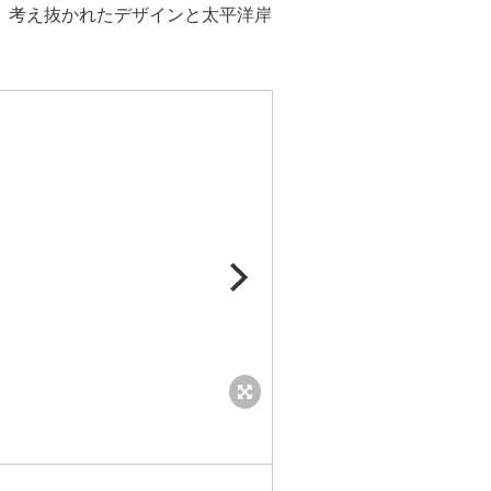
、考え抜かれたデザインと太平洋岸
Lobby at 1 Hotel Seattle Credit