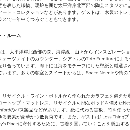
意を表した織物、暖炉を囲む太平洋岸北西部の陶芸スタジオに
アート・コレクションなどがあります。ゲストは、木製のトレ
ラスで一年中くつろぐこともできます。
ト・ルーム
客室は、太平洋岸北西部の森、海岸線、山々からインスピレーシ
ーツァイトのカウンター、シアトルのTirto Furnitureに
なり合っています。廊下には海をモチーフにした壁紙と厳選さ
ます。多くの客室とスイートからは、Space Needleや
、リサイクル・ワイン・ボトルから作られたカラフェを備えた客
ートップ・マットレス、リサイクル可能なポッドを備えたNesp
mfordのバス製品などがあります。紙に代わる黒板、竹を使
要素が豪華かつ低負荷です。また、ゲストは1 Less Thin
y's Placeに寄付するために、古着を置いていくことを奨励