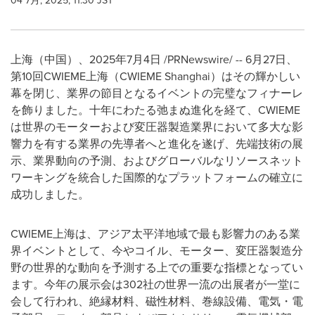
04 7月, 2025, 11:30 JST
上海（中国）、2025年7月4日 /PRNewswire/ -- 6月27日、
第10回CWIEME上海（CWIEME Shanghai）はその輝かしい
幕を閉じ、業界の節目となるイベントの完璧なフィナーレ
を飾りました。十年にわたる弛まぬ進化を経て、CWIEME
は世界のモーターおよび変圧器製造業界において多大な影
響力を有する業界の先導者へと進化を遂げ、先端技術の展
示、業界動向の予測、およびグローバルなリソースネット
ワーキングを統合した国際的なプラットフォームの確立に
成功しました。
CWIEME上海は、アジア太平洋地域で最も影響力のある業
界イベントとして、今やコイル、モーター、変圧器製造分
野の世界的な動向を予測する上での重要な指標となってい
ます。今年の展示会は302社の世界一流の出展者が一堂に
会して行われ、絶縁材料、磁性材料、巻線設備、電気・電