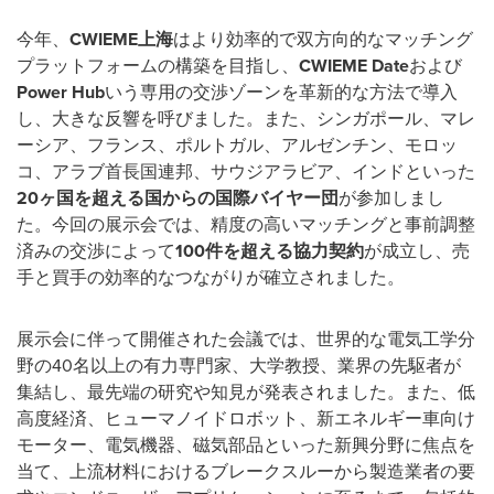
今年、
CWIEME
上海
はより効率的で双方向的なマッチング
プラットフォームの構築を目指し、
CWIEME Date
および
Power Hub
いう専用の交渉ゾーンを革新的な方法で導入
し、大きな反響を呼びました。また、シンガポール、マレ
ーシア、フランス、ポルトガル、アルゼンチン、モロッ
コ、アラブ首長国連邦、サウジアラビア、インドといった
20
ヶ国を超える国からの国際バイヤー団
が参加しまし
た。今回の展示会では、精度の高いマッチングと事前調整
済みの交渉によって
100
件を超える協力契約
が成立し、売
手と買手の効率的なつながりが確立されました。
展示会に伴って開催された会議では、世界的な電気工学分
野の40名以上の有力専門家、大学教授、業界の先駆者が
集結し、最先端の研究や知見が発表されました。また、低
高度経済、ヒューマノイドロボット、新エネルギー車向け
モーター、電気機器、磁気部品といった新興分野に焦点を
当て、上流材料におけるブレークスルーから製造業者の要