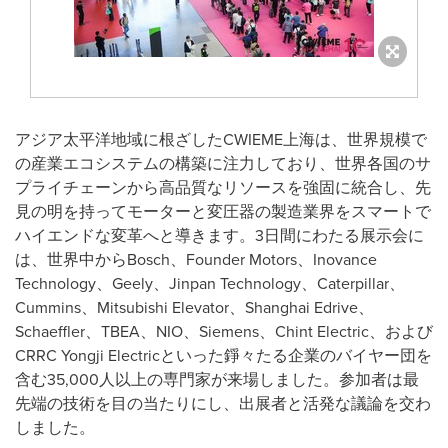
アジア太平洋地域に根ざしたCWIEME上海は、世界規模で
の産業エコシステムの構築に注力しており、世界各国のサ
プライチェーンから高品質なリソースを強固に統合し、先
見の明を持ってモーターと変圧器の製造業界をスマートで
ハイエンドな変革へと導きます。3日間にわたる展示会に
は、世界中からBosch、Founder Motors、Inovance
Technology、Geely、Jinpan Technology、Caterpillar、
Cummins、Mitsubishi Elevator、Shanghai Edrive、
Schaeffler、TBEA、NIO、Siemens、Chint Electric、および
CRRC Yongji Electricといった錚々たる企業のバイヤー団を
含む35,000人以上の専門家が来場しました。参加者は最
先端の技術を目の当たりにし、出展者と活発な議論を交わ
しました。