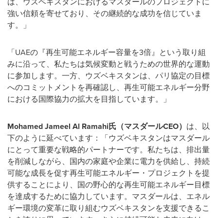
は、ウズベキスタンにおけるマスダールのプロジェクトに
強い信頼を寄せており、その継続的な成功を信じていま
す。」
「UAEの『再生可能エネルギー容量を3倍』という取り組
みに沿って、私たちは気候変動と戦うための世界的な運動
に参加します。一方、ウズベキスタンは、パリ協定の目標
へのコミットメントを再確認し、再生可能エネルギー分野
における国際協力の拡大を目指しています。」
Mohamed Jameel Al Ramahi
氏（マスダール
CEO
）
は、以
下のように延べています：「ウズベキスタンはマスダール
にとって重要な戦略的パートナーです。私たちは、排出量
を削減しながら、国内の家庭や企業に電力を供給し、持続
可能な成長を促す再生可能エネルギー・プロジェクトを提
供することにより、国の野心的な再生可能エネルギー目標
を達成するために協力しています。マスダールは、エネル
ギー環境の変革に取り組むウズベキスタンを支援できるこ