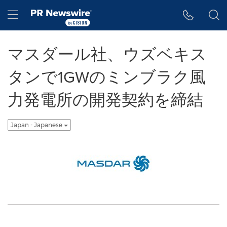
アクセシビリティ・ステートメント
Skip Navigation
Hamburger menu
マスダール社、ウズベキス
タンで1GWのミンブラク風
力発電所の開発契約を締結
Japan - Japanese