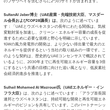
のブザウベイを含むさらに2つのサイトが含まれます。
SultanAl Jaber
博士（
UAE
産業・先端技術大臣、マスダー
ル会長および
COP28
議長）は、
次のように述べていま
す：「UAEとウズベキスタンの長年にわたる関係は、気候
変動対策を加速し、クリーン・エネルギー容量の成長を促
進するために必要な規模と野心を明確に示しています。
1GWの風力発電所の開発は、より少ない排出量で最大のエ
ネルギーを提供するという当社の取り組みの一環です。こ
のような契約は、歴史的なUAEコンセンサスで概説されて
いるように、2030年までに再生可能エネルギー容量を3倍
にするという共通の目標に向けた追い風となり、低炭素社
会経済的進歩を推進します。
Sulhail Mohamed Al Mazrouei
氏（
UAE
エネルギー・イン
フラ大臣）
は、次のように述べています：「アラブ首長国
連邦とウズベキスタンは、持続可能な開発と再生可能エネ
ルギーのビジョンを共有しています。このパートナーシッ