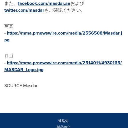
また、
facebook.com/masdar.ae
および
twitter.com/masdar
もご確認ください。
写真
-
https://mma.prnewswire.com/media/2556508/Masdar.j
pg
ロゴ
-
https://mma.prnewswire.com/media/2514011/4930165/
MASDAR_Logo.jpg
SOURCE Masdar
連絡先
製品紹介