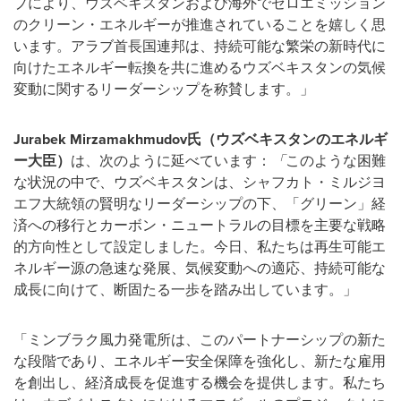
プにより、ウズベキスタンおよび海外でゼロエミッション
のクリーン・エネルギーが推進されていることを嬉しく思
います。アラブ首長国連邦は、持続可能な繁栄の新時代に
向けたエネルギー転換を共に進めるウズベキスタンの気候
変動に関するリーダーシップを称賛します。」
Jurabek Mirzamakhmudov
氏（ウズベキスタンのエネルギ
ー大臣）
は、次のように延べています：
「
このような困難
な状況の中で、ウズベキスタンは、シャフカト・ミルジヨ
エフ大統領の賢明なリーダーシップの下、「グリーン」経
済への移行とカーボン・ニュートラルの目標を主要な戦略
的方向性として設定しました。今日、私たちは再生可能エ
ネルギー源の急速な発展、気候変動への適応、持続可能な
成長に向けて、断固たる一歩を踏み出しています。」
「ミンブラク風力発電所は、このパートナーシップの新た
な段階であり、エネルギー安全保障を強化し、新たな雇用
を創出し、経済成長を促進する機会を提供します。私たち