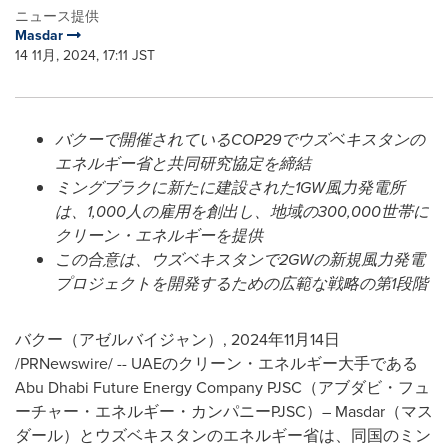
ニュース提供
Masdar
14 11月, 2024, 17:11 JST
バクーで開催されている
COP29
でウズベキスタンの
エネルギー省と共同研究協定を締結
ミングブラクに新たに建設された
1GW
風力発電所
は、
1,000
人の雇用を創出し、地域の
300,000
世帯に
クリーン・エネルギーを提供
この合意は、ウズベキスタンで
2GW
の新規風力発電
プロジェクトを開発するための広範な戦略の第
1
段階
バクー（アゼルバイジャン）
,
2024年11月14日
/PRNewswire/ -- UAEのクリーン・エネルギー大手である
Abu Dhabi Future Energy Company PJSC（アブダビ・フュ
ーチャー・エネルギー・カンパニーPJSC）– Masdar（マス
ダール）とウズベキスタンのエネルギー省は、同国のミン