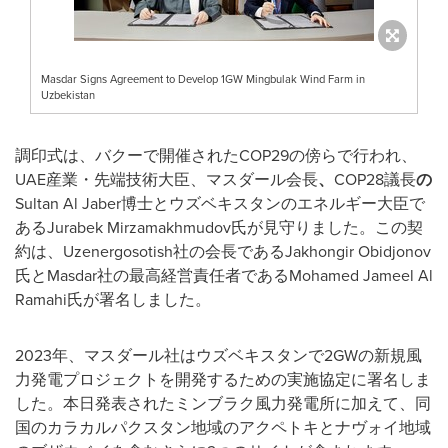
Masdar Signs Agreement to Develop 1GW Mingbulak Wind Farm in
Uzbekistan
調印式は、バクーで開催されたCOP29の傍らで行われ、
UAE産業・先端技術大臣、マスダール会長
、
COP28議長
の
Sultan Al Jaber博士とウズベキスタンのエネルギー大臣で
あるJurabek Mirzamakhmudov氏が見守りました。この契
約は、Uzenergosotish社の会長であるJakhongir Obidjonov
氏とMasdar社の最高経営責任者であるMohamed Jameel Al
Ramahi氏が署名しました。
2023年、マスダール社はウズベキスタンで2GWの新規風
力発電プロジェクトを開発するための実施協定に署名しま
した。本日発表されたミンブラク風力発電所に加えて、同
国のカラカルパクスタン地域のアクペトキとナヴォイ地域