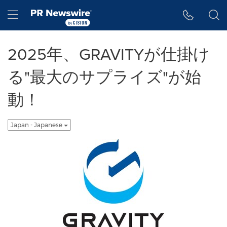
アクセシビリティ・ステートメント
Skip Navigation
Hamburger menu
2025年、GRAVITYが仕掛け
る"最大のサプライズ"が始
動！
Japan - Japanese