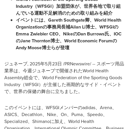
Industry
（
WFSGI
）
加盟団体が、世界各地で取り組
んでいる運動不足解消のための取り組みを紹介
イベントには、
Gareth Southgate
卿、
World Health
Organization
の事務局長補
Ailan Li
博士、
WFSGI
の
Emma Zwiebler CEO
、
Nike
の
Dan Burrows
氏、
IOC
の
Jane Thornton
博士、
World Economic Forum
の
Andy Moose
博士らが登壇
ジュネーブ
,
2025年5月23日
/PRNewswire/ -- スポーツ用品
業界は、今週ジュネーブで開催されたWorld Health
Assembly総会で、World Federation of the Sporting Goods
Industry（WFSGI）が主催した画期的なサイド・イベント
で、世界の保健の舞台に立ちました。
このイベントには、WFSGIメンバーのadidas、Arena、
ASICS、Decathlon、Nike、On、Puma、Speedo、
Specialized、Shimanoに加え、World Health
Organisation、International Olympic Committee、Business