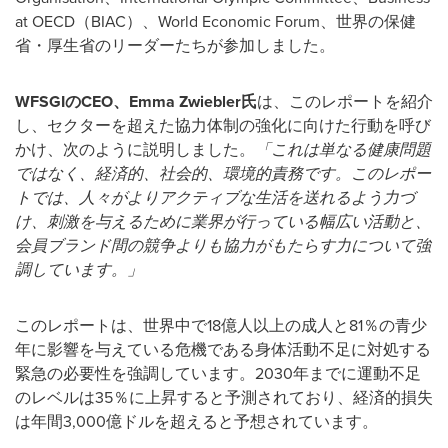
at OECD（BIAC）、World Economic Forum、世界の保健
省・厚生省のリーダーたちが参加しました。
WFSGI
の
CEO
、
Emma Zwiebler
氏
は、このレポートを紹介
し、セクターを超えた協力体制の強化に向けた行動を呼び
かけ、次のように説明しました。
「これは単なる健康問題
ではなく、経済的、社会的、環境的責務です。このレポー
トでは、人々がよりアクティブな生活を送れるよう力づ
け、刺激を与えるために業界が行っている幅広い活動と、
会員ブランド間の競争よりも協力がもたらす力について強
調しています。」
このレポートは、世界中で18億人以上の成人と81％の青少
年に影響を与えている危機である身体活動不足に対処する
緊急の必要性を強調しています。2030年までに運動不足
のレベルは35％に上昇すると予測されており、経済的損失
は年間3,000億ドルを超えると予想されています。