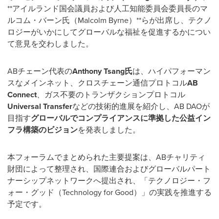
**アイルランド国会議員および人工知能委員会委員長のマ
ルコム・バーン氏（Malcolm Byrne）**らが出席し、テクノ
ロジーがいかにしてグローバルな福祉を促進するかについ
て意見を交わしました。
ABチェーン代表の
Anthony Tsang
氏
は、ハイパフォーマン
スなメインネット、クロスチェーン通信プロトコル
AB
Connect
、ガス不要のトランザクションプロトコル
Universal Transfer
などの技術的進展を紹介し、AB DAOが
目指す
グローバルでコンプライアンスに準拠した公益イン
フラ構築のビジョン
を発表しました。
本フォーラムでまとめられた主要提案は、ABチャリティ
財団によって整理され、国際連合およびグローバルパート
ナーシップネットワークへ提出され、「テクノロジー・フ
ォー・グッド（Technology for Good）」の実践を推進する
予定です。