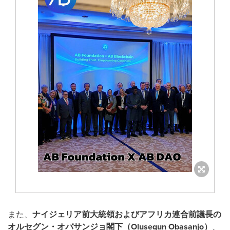
また、
ナイジェリア前大統領およびアフリカ連合前議長の
オルセグン・オバサンジョ閣下（
Olusegun Obasanjo
）
、