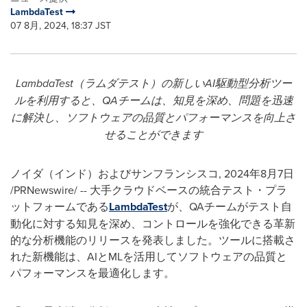
LambdaTest
07 8月, 2024, 18:37 JST
LambdaTest
（ラムダテスト）の新しい
AI
駆動型分析ツー
ルを利用すると、
QA
チームは、知見を深め、問題を迅速
に解決し、ソフトウェアの品質とパフォーマンスを向上さ
せることができます
ノイダ（インド）およびサンフランシスコ
,
2024年8月7日
/PRNewswire/ -- 大手クラウドベースの統合テスト・プラ
ットフォームである
LambdaTest
が、QAチームがテスト自
動化に対する知見を深め、コントロールを強化できる革新
的な分析機能のリリースを発表しました。ツールに搭載さ
れた新機能は、AIとMLを活用してソフトウェアの品質と
パフォーマンスを最適化します。