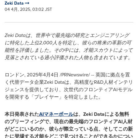
Zeki Data
04 4月, 2025, 03:02 JST
Zeki Data
は、世界中で最先端の研究とエンジニアリング
に特化した上位
2,000
人を特定し、彼らの将来の革新の可
能性を評価しました。その中には、才能スカウトによって
見落とされている過小評価された人物も含まれています。
ロンドン
,
2025年4月4日
/PRNewswire/ --
英国に拠点を置
く代替データ企業Zeki Dataは、高精度なR&D人材インテリ
ジェンスを提供しており、次世代のフロンティアAIモデル
を開発する「プレイヤー」を特定しました。
本日発表された
AI
マネーボール
は、
Zeki Data
による無料
のブリーフィングで、現在の最先端のフロンティア
AI
人材
がどこにいるのか、彼らが際立っている点、そしてこの新
たに登場する才能をどこで見つけることができるかについ