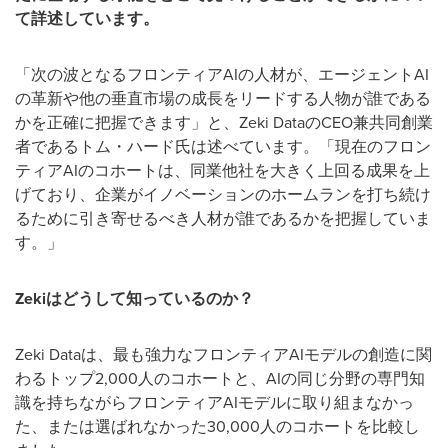
て詳述しています。
「次の波となるフロンティアAIの人材が、エージェントAI
の革新や他の垂直市場の成長をリードする人物が誰である
かを正確に把握できます」と、Zeki DataのCEO兼共同創業
者であるトム・ハード氏は述べています。「現在のフロン
ティアAIのコホートは、同業他社を大きく上回る成果を上
げており、企業がイノベーションのホームランを打ち続け
るために引き寄せるべき人材が誰であるかを把握していま
す。」
Zeki
はどうして知っているのか？
Zeki Dataは、最も強力なフロンティアAIモデルの創造に関
わるトップ2,000人のコホートと、AIの同じ分野の専門知
識を持ちながらフロンティアAIモデルに取り組まなかっ
た、または選ばれなかった30,000人のコホートを比較し