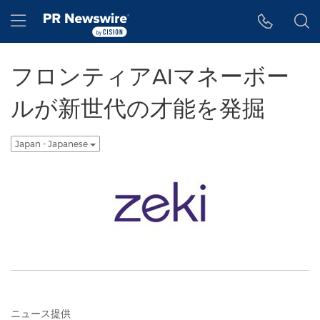
アクセシビリティ・ステートメント
Skip Navigation
Hamburger menu
フロンティアAIマネーボー
ルが新世代の才能を発掘
Japan - Japanese
ニュース提供