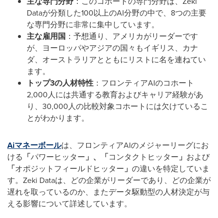
主な専門分野
：このコホートの専門分野は、Zeki
Dataが分類した100以上のAI分野の中で、8つの主要
な専門分野に非常に集中しています。
主な雇用国
：予想通り、アメリカがリーダーです
が、ヨーロッパやアジアの国々もイギリス、カナ
ダ、オーストラリアとともにリストに名を連ねてい
ます。
トップ
3
の人材特性
：フロンティアAIのコホート
2,000人には共通する教育およびキャリア経験があ
り、30,000人の比較対象コホートには欠けているこ
とがわかります。
Ai
マネーボール
は、フロンティアAIのメジャーリーグにお
ける
「
パワーヒッター
」、「
コンタクトヒッター
」
および
「
オポジットフィールドヒッター
」
の違いを特定していま
す。Zeki Dataは、どの企業がリーダーであり、どの企業が
遅れを取っているのか、またデータ駆動型の人材決定が与
える影響について詳述しています。