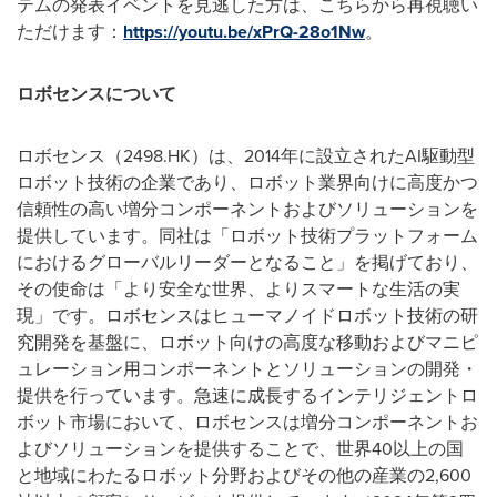
テムの発表イベントを見逃した方は、こちらから再視聴い
ただけます：
https://youtu.be/xPrQ-28o1Nw
。
ロボセンスについて
ロボセンス（
2498.HK
）は、
2014
年に設立された
AI
駆動型
ロボット技術の企業であり、ロボット業界向けに高度かつ
信頼性の高い増分コンポーネントおよびソリューションを
提供しています。同社は「ロボット技術プラットフォーム
におけるグローバルリーダーとなること」を掲げており、
その使命は「より安全な世界、よりスマートな生活の実
現」です。ロボセンスはヒューマノイドロボット技術の研
究開発を基盤に、ロボット向けの高度な移動およびマニピ
ュレーション用コンポーネントとソリューションの開発・
提供を行っています。急速に成長するインテリジェントロ
ボット市場において、ロボセンスは増分コンポーネントお
よびソリューションを提供することで、世界
40
以上の国
と地域にわたるロボット分野およびその他の産業の
2,600