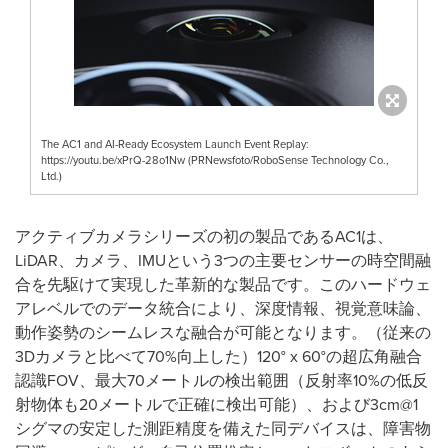
The AC1 and AI-Ready Ecosystem Launch Event Replay:
https://youtu.be/xPrQ-28o1Nw (PRNewsfoto/RoboSense Technology Co.,
Ltd.)
アクティブカメラシリーズの初の製品である
AC1
は、
LiDAR
、カメラ、
IMU
という
3
つの主要センサーの時空間融
合を先駆けて実現した革新的な製品です。このハードウェ
アレベルでのデータ統合により、深度情報、視覚意味論、
動作姿勢のシームレスな融合が可能となります。（従来の
3D
カメラと比べて
70%
向上した）
120
°
x 60
°の超広角融合
認識
FOV
、最大
70
メートルの検出範囲（反射率
10%
の低反
射物体も
20
メートルで正確に検出可能）、および
3cm@1
シグマの安定した測距精度を備えた同デバイスは、障害物