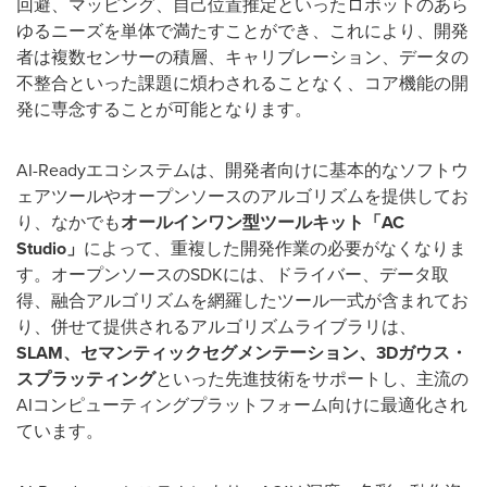
回避、マッピング、自己位置推定といったロボットのあら
ゆるニーズを単体で満たすことができ、これにより、開発
者は複数センサーの積層、キャリブレーション、データの
不整合といった課題に煩わされることなく、コア機能の開
発に専念することが可能となります。
AI-Ready
エコシステムは、開発者向けに基本的なソフトウ
ェアツールやオープンソースのアルゴリズムを提供してお
り、なかでも
オールインワン型ツールキット「
AC
Studio
」
によって、重複した開発作業の必要がなくなりま
す。オープンソースの
SDK
には、ドライバー、データ取
得、融合アルゴリズムを網羅したツール一式が含まれてお
り、併せて提供されるアルゴリズムライブラリは、
SLAM
、セマンティックセグメンテーション、
3D
ガウス・
スプラッティング
といった先進技術をサポートし、主流の
AI
コンピューティングプラットフォーム向けに最適化され
ています。