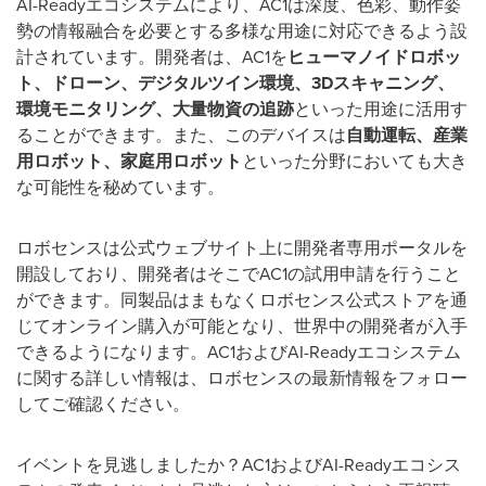
AI-Ready
エコシステムにより、
AC1
は深度、色彩、動作姿
勢の情報融合を必要とする多様な用途に対応できるよう設
計されています。開発者は、
AC1
を
ヒューマノイドロボッ
ト、ドローン、デジタルツイン環境、
3D
スキャニング、
環境モニタリング、大量物資の追跡
といった用途に活用す
ることができます。また、このデバイスは
自動運転、産業
用ロボット、家庭用ロボット
といった分野においても大き
な可能性を秘めています。
ロボセンスは公式ウェブサイト上に開発者専用ポータルを
開設しており、開発者はそこで
AC1
の試用申請を行うこと
ができます。同製品はまもなくロボセンス公式ストアを通
じてオンライン購入が可能となり、世界中の開発者が入手
できるようになります。
AC1
および
AI-Ready
エコシステム
に関する詳しい情報は、ロボセンスの最新情報をフォロー
してご確認ください。
イベントを見逃しましたか？
AC1
および
AI-Ready
エコシス