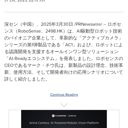
31 3月, 2025, 22:15 JST
深セン（中国）、
2025
年
3
月
30
日
/PRNewswire/ --
ロボセ
ンス（
RoboSense
、
2498.HK
）は、
AI
駆動型ロボット技術
のパイオニア企業として、革新的な「アクティブカメラ」
シリーズの第
1
弾製品である「
AC1
」および、ロボットによ
る認識開発を支援するオールインワン型ソリューション
「
AI-Ready
エコシステム」を発表しました。ロボセンスの
CEO
であるマーク・チウ氏は、新製品の設計理念、技術革
新、使用方法、そして開発者向けの応用シナリオについて
詳しく紹介しました。
Continue Reading