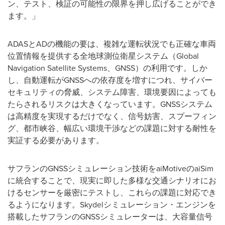
ン、テスト、検証の可能性の限界を押し広げることができ
ます。」
ADASとADの機能の要は、複雑な運転状況でも正確な車両
位置情報を提供する全地球測位衛星システム（Global
Navigation Satellite Systems、GNSS）の利用です。しか
し、自動運転がGNSSへの依存度を増すにつれ、サイバー
セキュリティの脅威、システム障害、環境要因によっても
たらされるリスクは大きくなっています。GNSSシステム
は高精度を実現するだけでなく、信号妨害、スプーフィン
グ、都市峡谷、幅広い環境干渉などの課題に対する耐性を
実証する必要があります。
サフランのGNSSシミュレーション技術をaiMotiveのaiSim
に統合することで、現実に即した多様な交通シナリオにお
けるセンサーを厳密にテストし、これらの課題に対応でき
るようになります。Skydelシミュレーション・エンジンを
搭載したサフランのGNSSシミュレーターは、大容量信号