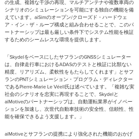
の生成、複雑な干渉の再現、マルチアンテナや複数車両の
シナリオのシミュレーションを可能にする独自の機能を備
えています。aiSimのオープン/クローズド・ハードウェ
ア・イン・ザ・ループ構成と組み合わせることで、このパ
ートナーシップは最も厳しい条件下でシステム性能を検証
するためのシームレスな環境を提供します。
「SkydelをベースにしたサフランのGNSSシミュレーター
は、自律走行車におけるADASのテストと検証に比類ない
精度、リアリズム、柔軟性をもたらしてくれます」とサフ
ランのPNTシミュレーション・プログラム・ディレクター
であるPierre-Marie Le Véell氏は述べています。「複雑な実
社会のシナリオを忠実に再現することで、Skydelと
aiMotiveのパートナーシップは、自動運転業界がイノベー
ションを加速し、次世代自動車技術の安全性、信頼性、性
能を確保できるよう支援します。」
aiMotiveとサフランの提携により強化された機能のおかげ