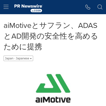
アクセシビリティ・ステートメント
Skip Navigation
Hamburger menu
aiMotiveとサフラン、ADAS
とAD開発の安全性を高める
ために提携
Japan - Japanese