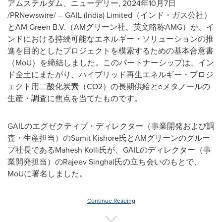
アムステルダム、ニューデリー
,
2024年10月7日
/PRNewswire/ -- GAIL (
India
) Limited（インド・ガス公社）
とAM Green B.V.（AMグリーン社、英文略称AMG）が、イ
ンドにおける持続可能なエネルギー・ソリューションの推
進を目的としたプロジェクトを模索するための基本合意書
（MoU）を締結しました。このパートナーシップは、イン
ド全土にまたがり、ハイブリッド再生エネルギー・プロジ
ェクト用二酸化炭素（CO2）の長期供給とeメタノールの
生産・調査に焦点を当てたものです。
GAILのエグゼクティブ・ディレクター（事業開発および調
査・生産担当）のSumit Kishore氏とAMグリーンのグルー
プ社長であるMahesh Kolli氏が、GAILのディレクター（事
業開発担当）のRajeev Singhal氏の立ち会いのもとで、
MoUに署名しました。
Continue Reading