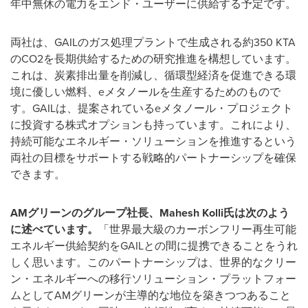
年中無休の電力をエンド・ユーザーに供給する予定です。
両社は、GAILのガス処理プラントで生成される約350 KTA
のCO2を長期供給するための研究推進を構想しています。
これは、炭素排出量を削減し、循環型経済を促進できる環
境に優しい燃料、eメタノールを生産するためのもので
す。GAILは、提案されているeメタノール・プロジェクト
に投資する株式オプションも持っています。これにより、
持続可能なエネルギー・ソリューションを推進するという
両社の目標をサポートする戦略的パートナーシップを確保
できます。
AM
グリーンのグループ社長、
Mahesh Kolli
氏は次のよう
に述べています。
「世界最大級のカーボンフリー再生可能
エネルギー供給契約をGAILとの間に提携できることをうれ
しく思います。このパートナーシップは、世界的なクリー
ン・エネルギーへの移行ソリューション・プラットフォー
ムとしてAMグリーンが主導的な地位を築きつつあること