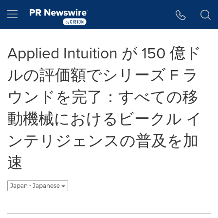
アクセシビリティ・ステートメント
Skip Navigation
Hamburger menu
Applied Intuition が 150 億ド
ルの評価額でシリーズ F ラ
ウンドを完了：すべての移
動機械におけるビークル イ
ンテリジェンスの普及を加
速
Japan - Japanese