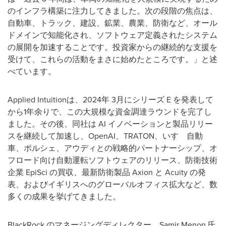
のインフラ構築に注力してきました。次の段階の焦点は、
自動車、トラック、建設、鉱業、農業、防衛など、オール
ドメインで知能化され、ソフトウェア定義されたシステム
の展開を加速することです。投資家からの継続的な支援を
受けて、これらの活動をまさに始めたところです。」と述
べています。
Applied Intuitionは、2024年 3月にシリーズ E を発表して
から1年余りで、この大規模な資金調達ラウンドを完了し
ました。その後、同社は AI イノベーションと製品リリー
スを継続して加速し、OpenAI、TRATON、いすゞ自動
車、ポルシェ、アウディとの戦略的パートナーシップ、オ
フロード向け自動運転ソフトウェアのリリース、防衛技術
企業 EpiSci の買収、最新防衛製品 Axion と Acuity の発
表、およびイギリスへのグローバルオフィス拡大など、数
多くの成果を挙げてきました。
BlackRock のマネージングディレクター、Samir Menon 氏