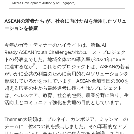
Media Development Authority of Singapore)
ASEANの若者たち
が、社会に向けたAIを活用したソリュ
ーションを披露
今年のガラ・ディナーのハイライトは、第1回AI
Ready ASEAN Youth Challengeの11のユース・プロジェク
トの発表会でした。地域全体のAI導入率が2024年に85％
[1]
に達するなか
、 これらのプロジェクトは、ASEANの若者
がいかに公共の利益のために実用的なAIソリューションを
形成しているかを示しています。ASEAN全加盟国の600を
超える応募の中から最終選考に残った11のプロジェクト
は、ヘルスケア、教育、社会的包摂、農業分野に跨り、生
活向上とコミュニティ強化を共通の目的としています。
Tharman大統領は、ブルネイ、カンボジア、ミャンマーの
チームに上位3つの賞を授与しました。その革新的なアプ
リケーションは、チャレンジの焦点である知識、スキル、