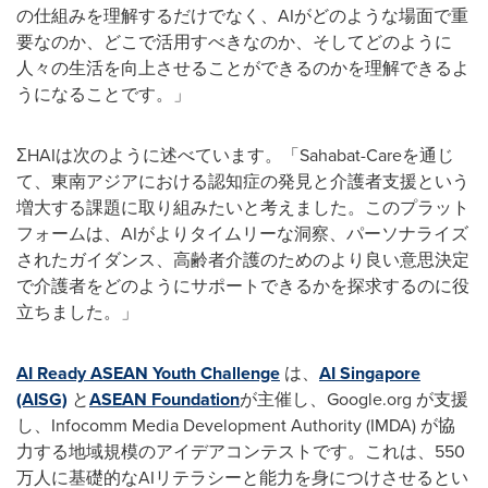
の仕組みを理解するだけでなく、AIがどのような場面で重
要なのか、どこで活用すべきなのか、そしてどのように
人々の生活を向上させることができるのかを理解できるよ
うになることです。」
ΣHAIは次のように述べています。「Sahabat-Careを通じ
て、東南アジアにおける認知症の発見と介護者支援という
増大する課題に取り組みたいと考えました。このプラット
フォームは、AIがよりタイムリーな洞察、パーソナライズ
されたガイダンス、高齢者介護のためのより良い意思決定
で介護者をどのようにサポートできるかを探求するのに役
立ちました。」
AI Ready ASEAN Youth Challenge
は、
AI Singapore
(AISG)
と
ASEAN Foundation
が主催し、Google.org が支援
し、Infocomm Media Development Authority (IMDA) が協
力する地域規模のアイデアコンテストです。これは、550
万人に基礎的なAIリテラシーと能力を身につけさせるとい