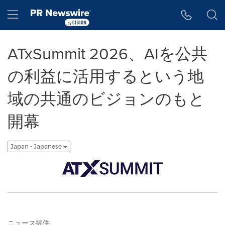
アクセシビリティ・ステートメント
Skip Navigation
Hamburger menu
ATxSummit 2026、AIを公共
の利益に活用するという地
域の共通のビジョンのもと
開幕
Japan - Japanese
ニュース提供