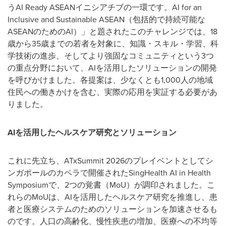
うAI Ready ASEANイニシアチブの一環です。AI for an
Inclusive and Sustainable ASEAN（包括的で持続可能な
ASEANのためのAI）」と題されたこのチャレンジでは、18
歳から35歳までの若者を対象に、知識・スキル・学習、科
学技術の進歩、そしてより強固なコミュニティという3つ
の重点分野において、AIを活用したソリューションの開発
を呼びかけました。各提案は、少なくとも1,000人の地域
住民への働きかけを含む、実際の応用を実証する必要があ
りました。
AIを活用したヘルスケア研究とソリューション
これに先立ち、ATxSummit 2026のプレイベントとしてシ
ンガポールのカペラで開催されたSingHealth AI in Health
Symposiumで、2つの覚書（MoU）が調印されました。こ
れらのMoUは、AIを活用したヘルスケア研究を推進し、患
者と医療システムのためのソリューションを加速させるも
のです。人口の高齢化、慢性疾患の増加、医療への不均等