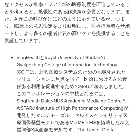
なアクセスが東南アジア全域の医療制度を圧迫しているこ
とを考えると、拡張性のある解決策が必要となります。ま
た、AIがこの呼びかけにどのように応えているか、つま
り、臨床上の意思決定をより鮮明にし、医療従事者をサポ
ートし、より多くの患者に質の高いケアを提供することを
実証しています。
SingHealthとRoyal University of Bhutanの
Gyalpozhing College of Information Technology
(GCIT)は、新興医療システムのための地域化された
ソリューションに焦点を当て、医療におけるAIの責
任ある利用を促進するためのMoUに署名しました。
このコラボレーションの中核となるのは、
SingHealth Duke-NUS Academic Medicine Centreと
A*STARのInstitute of High Performance Computingが
開発したマルチモーダル、マルチスペシャリティ医
療画像基盤モデルであるMerMED-FMを搭載したAI支
援胸部X線画像モデルです。The Lancet Digital