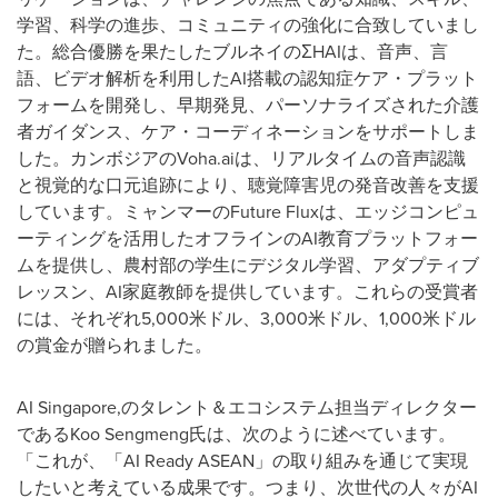
学習、科学の進歩、コミュニティの強化に合致していまし
た。総合優勝を果たしたブルネイのΣHAIは、音声、言
語、ビデオ解析を利用したAI搭載の認知症ケア・プラット
フォームを開発し、早期発見、パーソナライズされた介護
者ガイダンス、ケア・コーディネーションをサポートしま
した。カンボジアのVoha.aiは、リアルタイムの音声認識
と視覚的な口元追跡により、聴覚障害児の発音改善を支援
しています。ミャンマーのFuture Fluxは、エッジコンピュ
ーティングを活用したオフラインのAI教育プラットフォー
ムを提供し、農村部の学生にデジタル学習、アダプティブ
レッスン、AI家庭教師を提供しています。これらの受賞者
には、それぞれ5,000米ドル、3,000米ドル、1,000米ドル
の賞金が贈られました。
AI Singapore,のタレント＆エコシステム担当ディレクター
であるKoo Sengmeng氏は、次のように述べています。
「これが、「AI Ready ASEAN」の取り組みを通じて実現
したいと考えている成果です。つまり、次世代の人々がAI