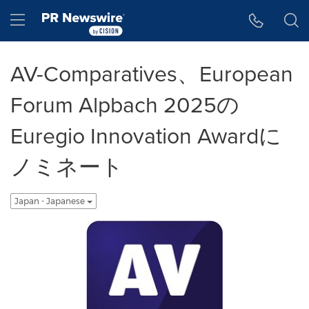
アクセシビリティ・ステートメント
Skip Navigation
Hamburger menu
AV-Comparatives、European
Forum Alpbach 2025の
Euregio Innovation Awardに
ノミネート
Japan - Japanese