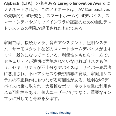
Alpbach（EFA）
の名誉ある
Euregio Innovation Award
に
ノミネートされた。このノミネートは、AV-Comparatives
の先駆的なIoT研究と、スマートホームやIoTデバイス、ス
マートシティやグリッドインフラの認証のための自動テス
トシステムの開発が評価されたものである。
家庭では、接続カメラ、音声アシスタント、照明システ
ム、サーモスタットなどのスマートホームデバイスがます
ます一般的になってきている。利便性をもたらす一方で、
セキュリティが適切に実施されていなければリスクも伴
う。セキュリティが不十分なデバイスは、サイバー犯罪者
に悪用され、不正アクセスや機密情報の窃取、家庭用シス
テムの不正操作にもつながる可能性がある。脆弱なIoTデ
バイスは乗っ取られ、大規模なボットネット攻撃に利用さ
れる可能性もあり、個人ユーザーだけでなく、重要なイン
フラに対しても脅威を及ぼす。
Continue Reading