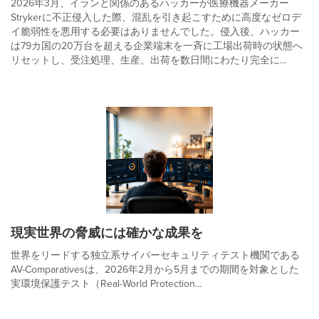
2026年3月、イランと関係のあるハッカーが医療機器メーカー
Strykerに不正侵入した際、混乱を引き起こすために高度なゼロデ
イ脆弱性を悪用する必要はありませんでした。侵入後、ハッカー
は79カ国の20万台を超える企業端末を一斉に工場出荷時の状態へ
リセットし、受注処理、生産、出荷を数日間にわたり完全に...
現実世界の脅威には確かな成果を
世界をリードする独立系サイバーセキュリティテスト機関である
AV-Comparativesは、2026年2月から5月までの期間を対象とした
実環境保護テスト（Real-World Protection...