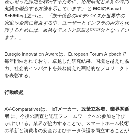
差し迫った課題を解決するために、応用研究と業界の専門
知識を融合する方法を示しています」
と
MCIのPascal
Schöttle
は述べた。
「数十億台のIoTデバイスが世界中の
家庭や企業に普及する中、ユーザーとインフラの両方を保
護するためには、厳格なテストと認証が不可欠となってい
ます。」
Euregio Innovation Awardは、European Forum Alpbachで
毎年開催されており、卓越した研究結果、国境を越えた協
力、社会的インパクトを兼ね備えた画期的なプロジェクト
を表彰する。
行動喚起
AV-Comparativesは、
IoTメーカー、政策立案者、業界関係
者
に、今後の調査と認証フレームワークへの参加を呼び
かけている。業界が協力することで、スマートホーム技術
の革新と消費者の安全およびデータ保護を両立することが