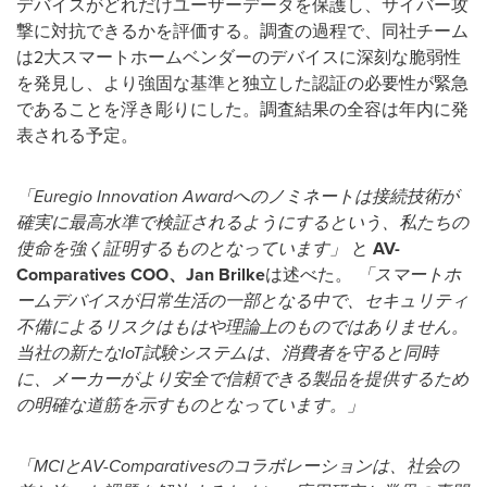
デバイスがどれだけユーザーデータを保護し、サイバー攻
撃に対抗できるかを評価する。調査の過程で、同社チーム
は2大スマートホームベンダーのデバイスに深刻な脆弱性
を発見し、より強固な基準と独立した認証の必要性が緊急
であることを浮き彫りにした。調査結果の全容は年内に発
表される予定。
「Euregio Innovation Awardへのノミネートは接続技術が
確実に最高水準で検証されるようにするという、私たちの
使命を強く証明するものとなっています」
と
AV-
Comparatives COO、Jan Brilke
は述べた。
「スマートホ
ームデバイスが日常生活の一部となる中で、セキュリティ
不備によるリスクはもはや理論上のものではありません。
当社の新たなIoT試験システムは、消費者を守ると同時
に、メーカーがより安全で信頼できる製品を提供するため
の明確な道筋を示すものとなっています。」
「MCIとAV-Comparativesのコラボレーションは、社会の