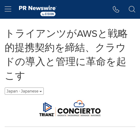
アクセシビリティ・ステートメント
Skip Navigation
Hamburger menu
トライアンツがAWSと戦略
的提携契約を締結、クラウ
ドの導入と管理に革命を起
こす
Japan - Japanese