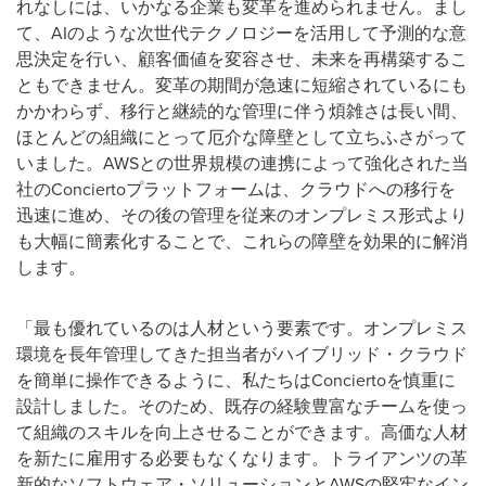
れなしには、いかなる企業も変革を進められません。まし
て、AIのような次世代テクノロジーを活用して予測的な意
思決定を行い、顧客価値を変容させ、未来を再構築するこ
ともできません。変革の期間が急速に短縮されているにも
かかわらず、移行と継続的な管理に伴う煩雑さは長い間、
ほとんどの組織にとって厄介な障壁として立ちふさがって
いました。AWSとの世界規模の連携によって強化された当
社のConciertoプラットフォームは、クラウドへの移行を
迅速に進め、その後の管理を従来のオンプレミス形式より
も大幅に簡素化することで、これらの障壁を効果的に解消
します。
「最も優れているのは人材という要素です。オンプレミス
環境を長年管理してきた担当者がハイブリッド・クラウド
を簡単に操作できるように、私たちはConciertoを慎重に
設計しました。そのため、既存の経験豊富なチームを使っ
て組織のスキルを向上させることができます。高価な人材
を新たに雇用する必要もなくなります。トライアンツの革
新的なソフトウェア・ソリューションとAWSの堅牢なイン