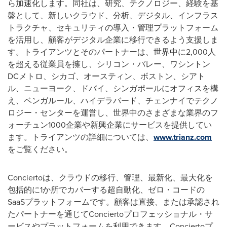
ら加速化します。同社は、研究、テクノロジー、経験を基
盤として、新しいクラウド、分析、デジタル、インフラス
トラクチャ、セキュリティの導入・管理プラットフォーム
を活用し、顧客がデジタル企業に移行できるよう支援しま
す。トライアンツとそのパートナーは、世界中に2,000人
を超える従業員を擁し、シリコン・バレー、ワシントン
DCメトロ、シカゴ、オースティン、ボストン、シアト
ル、ニューヨーク、ドバイ、シンガポールにオフィスを構
え、ベンガルール、ハイデラバード、チェンナイでテクノ
ロジー・センターを運営し、世界中のさまざまな業界のフ
ォーチュン1000企業や新興企業にサービスを提供してい
ます。トライアンツの詳細については、
www.trianz.com
をご覧ください。
Conciertoは、クラウドの移行、管理、最新化、最大化を
包括的に1か所でカバーする超自動化、ゼロ・コードの
SaaSプラットフォームです。顧客は直接、または承認され
たパートナーを通じてConciertoプロフェッショナル・サ
ービスやプラットフォームを利用できます。Conciertoプ